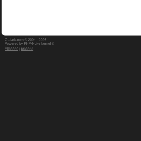
Gtalark.com © 2004 -
2026
Powered
by
PHP-Nuke
kernel
©
Êîíòàêòû
|
Ïðàâèëà