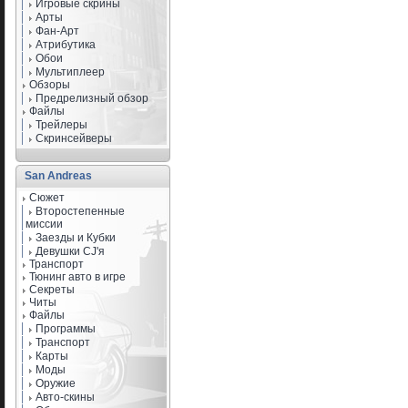
Игровые скрины
Арты
Фан-Арт
Атрибутика
Обои
Мультиплеер
Обзоры
Предрелизный обзор
Файлы
Трейлеры
Скринсейверы
San Andreas
Сюжет
Второстепенные
миссии
Заезды и Кубки
Девушки CJ'я
Транспорт
Тюнинг авто в игре
Секреты
Читы
Файлы
Программы
Транспорт
Карты
Моды
Оружие
Авто-скины