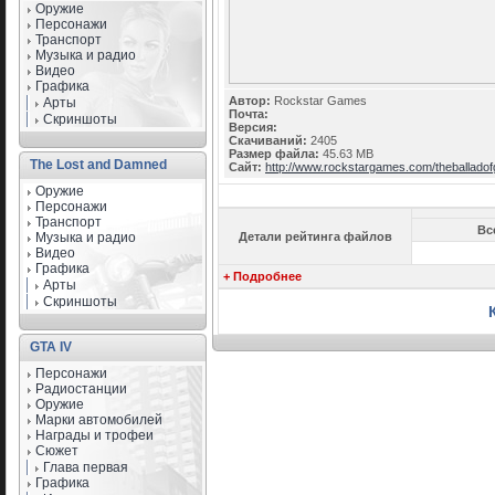
Оружие
Персонажи
Транспорт
Музыка и радио
Видео
Графика
Автор:
Rockstar Games
Арты
Почта:
Скриншоты
Версия:
Скачиваний:
2405
Размер файла:
45.63 MB
The Lost and Damned
Сайт:
http://www.rockstargames.com/theballadof
Оружие
Персонажи
Транспорт
Вс
Музыка и радио
Детали рейтинга файлов
Видео
Графика
+ Подробнее
Арты
Скриншоты
GTA IV
Персонажи
Радиостанции
Оружие
Марки автомобилей
Награды и трофеи
Сюжет
Глава первая
Графика