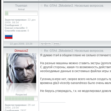
Trueman
Re: GTA4. ZModeler2. Несколько вопросов.
Arrival
Зарегистрирован:
22 дек
2009, 08:34
Сообщения:
2
Сказал спасибо:
0
Спасибо сказали:
0
22 дек 2009, 23:26
DimazzzZ
Re: GTA4. ZModeler2. Несколько вопросов.
Я думаю гта4 в общем плане не сильно отличает
На разные машины можно ставить экстры (дополн
С другой стороны, какая-то возможность действит
необходимые данные в системных файлах игры это
Гусениц в игре нет, скорее всего нельзя создат
времена gta3-vicecity-sanandreas было очень ма
Не берусь утверждать, т.к. не моделировал довол
Respected
_________________
Зарегистрирован:
26 окт
2004, 23:00
Сообщения:
2937