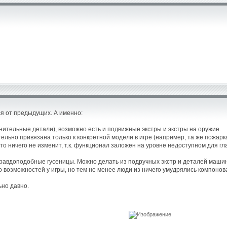
ся от предыдущих. А именно:
ительные детали), возможно есть и подвижные экстры и экстры на оружие.
ельно привязана только к конкретной модели в игре (например, та же пожарк
 ничего не изменит, т.к. функционал заложен на уровне недоступном для глаз
ь правдоподобные гусеницы. Можно делать из подручных экстр и деталей машин
ло возможностей у игры, но тем не менее люди из ничего умудрялись компонов
ьно давно.