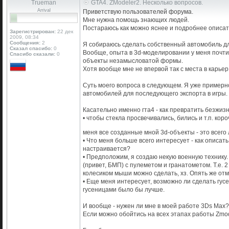
Trueman
GTA4. ZModeler2. Несколько вопросов.
Arrival
Приветствую пользователей форума.
Мне нужна помощь знающих людей.
Постараюсь как можно яснее и подробнее описать
Зарегистрирован:
22 дек
2009, 08:34
Сообщения:
2
Я собираюсь сделать собственный автомобиль дл
Сказал спасибо:
0
Вообще, опыта в 3d-моделировании у меня почти 
Спасибо сказали:
0
объекты незамысловатой формы.
Хотя вообще мне не впервой так с места в карьер
Суть моего вопроса в следующем. Я уже примерн
автомобилей для последующего экспорта в игры. 
Касательно именно гта4 - как превратить безжи
• чтобы стекла просвечивались, бились и т.п. к
меня все созданные мной 3d-объекты - это всего
• Что меня больше всего интересует - как опис
настраивается?
• Предположим, я создаю некую военную технику
(привет, БМП) с пулеметом и гранатометом. Т.е. 
колесиком мыши можно сделать, хз. Опять же отм
• Еще меня интересует, возможно ли сделать гус
гусеницами было бы лучше.
И вообще - нужен ли мне в моей работе 3Ds Max? Я
Если можно обойтись на всех этапах работы Zmode