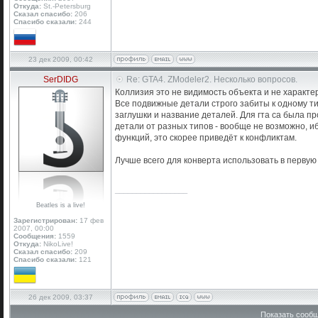
Откуда:
St.-Petersburg
Сказал спасибо:
206
Спасибо сказали:
244
23 дек 2009, 00:42
SerDIDG
Re: GTA4. ZModeler2. Несколько вопросов.
Коллизия это не видимость объекта и не характе
Все подвижные детали строго забиты к одному тип
заглушки и название деталей. Для гта са была пр
детали от разных типов - вообще не возможно, и
функций, это скорее приведёт к конфликтам.
Лучше всего для конверта использовать в первую
_________________
Beatles is a live!
Зарегистрирован:
17 фев
2007, 00:00
Сообщения:
1559
Откуда:
NikoLive!
Сказал спасибо:
209
Спасибо сказали:
121
26 дек 2009, 03:37
Показать сообщ