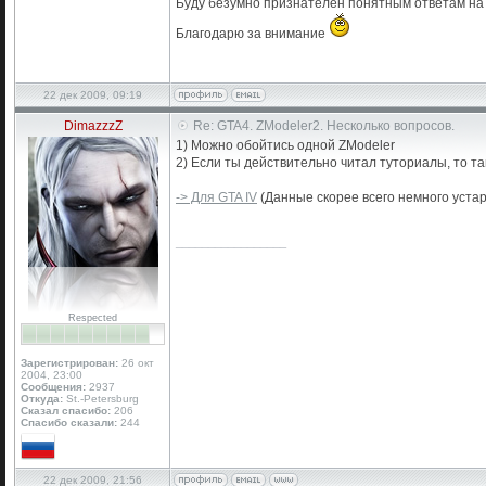
Буду безумно признателен понятным ответам на
Благодарю за внимание
22 дек 2009, 09:19
DimazzzZ
Re: GTA4. ZModeler2. Несколько вопросов.
1) Можно обойтись одной ZModeler
2) Если ты действительно читал туториалы, то т
-> Для GTA IV
(Данные скорее всего немного устар
_________________
Respected
Зарегистрирован:
26 окт
2004, 23:00
Сообщения:
2937
Откуда:
St.-Petersburg
Сказал спасибо:
206
Спасибо сказали:
244
22 дек 2009, 21:56