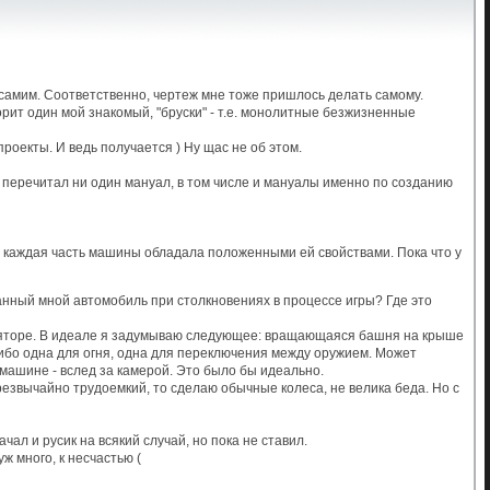
 самим. Соответственно, чертеж мне тоже пришлось делать самому.
орит один мой знакомый, "бруски" - т.е. монолитные безжизненные
проекты. И ведь получается ) Ну щас не об этом.
 перечитал ни один мануал, в том числе и мануалы именно по созданию
бы каждая часть машины обладала положенными ей свойствами. Пока что у
анный мной автомобиль при столкновениях в процессе игры? Где это
гиляторе. В идеале я задумываю следующее: вращающаяся башня на крыше
 Либо одна для огня, одна для переключения между оружием. Может
машине - вслед за камерой. Это было бы идеально.
езвычайно трудоемкий, то сделаю обычные колеса, не велика беда. Но с
чал и русик на всякий случай, но пока не ставил.
ж много, к несчастью (