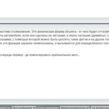
ристики столкновения. Это физическая форма объекта - от чего будет оттал
у автомобиля, если они сделаны не экстрами, а через заглушки (думмисы), то
ограмма, с помощью которой можно было цеплять такие фитчи и на другие типы 
бо эти функции заранее скомпонованы, и вызываются для определённого типа
 очередь пример - де компилировать оригинальное авто...
ения за:
Поле сортировки