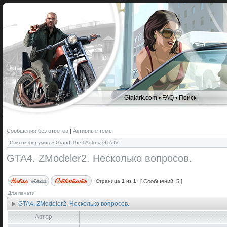
Gtalark.com
•
FAQ
•
Поиск
Сообщения без ответов
|
Активные темы
Список форумов
»
Grand Theft Auto
»
GTA IV
GTA4. ZModeler2. Несколько вопросов.
Страница
1
из
1
[ Сообщений: 5 ]
Для печати
GTA4. ZModeler2. Несколько вопросов.
Автор