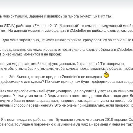
 мою ситуацию. Заранее извиняюсь за "многа букаф". Значит так:
я GTA IV, работаю в ZModeler2. "Собственный" - в смысле придуманный мной
нет. На данный момент я умею делать в ZModeller не шибко сложные, как гов
 - для меня характерно, не имея никакого опыта, сразу браться за серьезные 
о представляю, как моделировать относительно сложные объекты в ZModeler,
Но несколько моментов я не просек:
зненную модель автомобиля в функциональный транспорт? Т.е. например,
ороче чтобы стекла были стеклами; чтобы колеса прокалывались; в общем, что
 лишь 3d-объекты, которые пределы Zmodeler'a не покидают
ать деформацию для кузова? По каким принципам будет деформироваться созд
. Как мне присобачить к ней функционирующее оружие? Ну вот как на Анни
2 пушки. Реализуемо ли это? Ведь и кнопок огня тоже должно быть тогда две.
ечу, что башня должна вращаться, например как водяная пушка на пожарной 
еничный способ передвижения? Это не очень принципиально, если процесс чр
 в нем никогда не работал, вот буквально только что скачал 2010-версию. Ска
ler'ом, то лучше я повременю с изучением 3д макса - времени у меня не так у