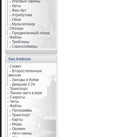
Игровые скрины
Арты
Фан-Арт
Атрибутика
Обои
Мультиплеер
Обзоры
Предрелизный обзор
Файлы
Трейлеры
Скринсейверы
San Andreas
Сюжет
Второстепенные
миссии
Заезды и Кубки
Девушки CJ'я
Транспорт
Тюнинг авто в игре
Секреты
Читы
Файлы
Программы
Транспорт
Карты
Моды
Оружие
Авто-скины