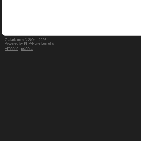
Gtalark.com © 2004 -
2026
Powered
by
PHP-Nuke
kernel
©
Êîíòàêòû
|
Ïðàâèëà