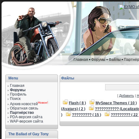
Главная
•
Форумы
•
Файлы
•
Партнёр
Menu
Файлы
Главная
Форумы
Профиль
[
Добавить
|
Н
Поиск
Новое!
Flash ( 8 )
MySpace Themes ( 10 )
Архив новостей
Обратная связь
(Avatars) ( 2 )
??????????? (Localization
Партнёрство
)
????????? ( 15 )
????????? ( 22 
PDA-версия сайта
WAP-версия сайта
The Ballad of Gay Tony