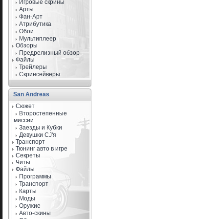
Игровые скрины
Арты
Фан-Арт
Атрибутика
Обои
Мультиплеер
Обзоры
Предрелизный обзор
Файлы
Трейлеры
Скринсейверы
San Andreas
Сюжет
Второстепенные
миссии
Заезды и Кубки
Девушки CJ'я
Транспорт
Тюнинг авто в игре
Секреты
Читы
Файлы
Программы
Транспорт
Карты
Моды
Оружие
Авто-скины