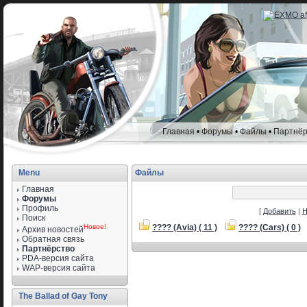
Главная
•
Форумы
•
Файлы
•
Партнёр
Menu
Файлы
Главная
Форумы
Профиль
[
Добавить
|
Н
Поиск
Новое!
???? (Avia) ( 11 )
???? (Cars) ( 0 )
Архив новостей
Обратная связь
Партнёрство
PDA-версия сайта
WAP-версия сайта
The Ballad of Gay Tony