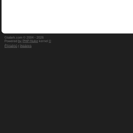
Gtalark.com © 2004 -
2026
Powered
by
PHP-Nuke
kernel
©
Êîíòàêòû
|
Ïðàâèëà