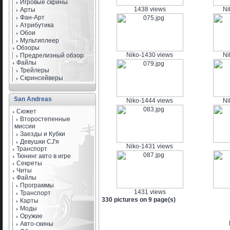
Игровые скрины
1438 views
Ni
Арты
Фан-Арт
Атрибутика
Обои
Мультиплеер
Обзоры
Niko-1430 views
Ni
Предрелизный обзор
Файлы
Трейлеры
Скринсейверы
San Andreas
Niko-1444 views
Ni
Сюжет
Второстепенные
миссии
Заезды и Кубки
Девушки CJ'я
Niko-1431 views
Транспорт
Тюнинг авто в игре
Секреты
Читы
Файлы
Программы
1431 views
Транспорт
330 pictures on 9 page(s)
Карты
Моды
Оружие
Авто-скины