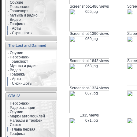
Оружие
Screenshot-1486 views
Scree
Персонажи
Транспорт
Музыка и радио
Видео
Графика
Арты
Скриншоты
Screenshot-1390 views
Scree
The Lost and Damned
Оружие
Персонажи
Screenshot-1843 views
Scree
Транспорт
Музыка и радио
Видео
Графика
Арты
Скриншоты
Screenshot-1324 views
GTA IV
Персонажи
Радиостанции
Оружие
1335 views
Марки автомобилей
Награды и трофеи
Сюжет
Глава первая
Графика