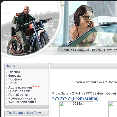
Главная
•
Форумы
•
Файлы
•
Партнёр
Menu
Главная
Форумы
Профиль
Самые популярные
::
После
Поиск
Новое!
Архив новостей
Обратная связь
Photo Store
>
GTA 4
> ??????? (From Game)
Партнёрство
??????? (From Game)
PDA-версия сайта
WAP-версия сайта
The Ballad of Gay Tony