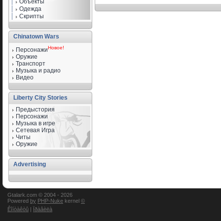
Объекты
Одежда
Скрипты
Chinatown Wars
Новое!
Персонажи
Оружие
Транспорт
Музыка и радио
Видео
Liberty City Stories
Предыстория
Персонажи
Музыка в игре
Сетевая Игра
Читы
Оружие
Advertising
Gtalark.com © 2004 -
2026
Powered
by
PHP-Nuke
kernel
©
Êîíòàêòû
|
Ïðàâèëà