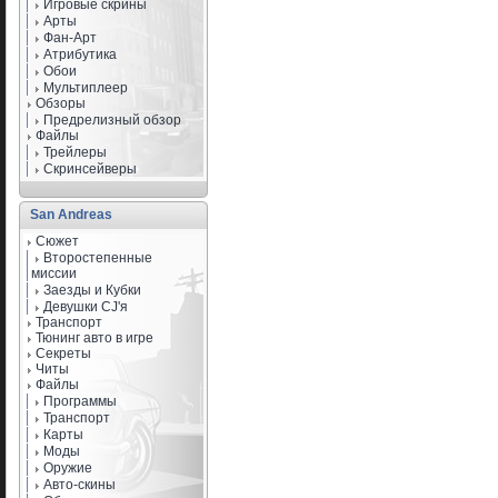
Игровые скрины
Арты
Фан-Арт
Атрибутика
Обои
Мультиплеер
Обзоры
Предрелизный обзор
Файлы
Трейлеры
Скринсейверы
San Andreas
Сюжет
Второстепенные
миссии
Заезды и Кубки
Девушки CJ'я
Транспорт
Тюнинг авто в игре
Секреты
Читы
Файлы
Программы
Транспорт
Карты
Моды
Оружие
Авто-скины