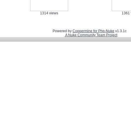
1314 views
1361 
Powered by
Coppermine for Php-Nuke
v1.3.1c
A Nuke Community Team Project