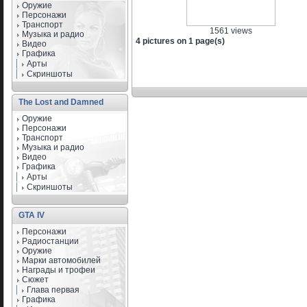
Оружие
Персонажи
Транспорт
1561 views
Музыка и радио
4 pictures on 1 page(s)
Видео
Графика
Арты
Скриншоты
The Lost and Damned
Оружие
Персонажи
Транспорт
Музыка и радио
Видео
Графика
Арты
Скриншоты
GTA IV
Персонажи
Радиостанции
Оружие
Марки автомобилей
Награды и трофеи
Сюжет
Глава первая
Графика