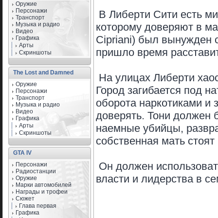
Оружие
Персонажи
В Либерти Сити есть м
Транспорт
Музыка и радио
которому доверяют в ма
Видео
Cipriani) был вынужден 
Графика
Арты
пришло время расставит
Скриншоты
The Lost and Damned
На улицах Либерти хаос
Оружие
Город загибается под на
Персонажи
Транспорт
оборота наркотиками и 
Музыка и радио
Видео
доверять. Тони должен б
Графика
Арты
наемные убийцы, развр
Скриншоты
собственная мать стоят 
GTA IV
Он должен использоват
Персонажи
Радиостанции
власти и лидерства в се
Оружие
Марки автомобилей
Награды и трофеи
Сюжет
Глава первая
Графика