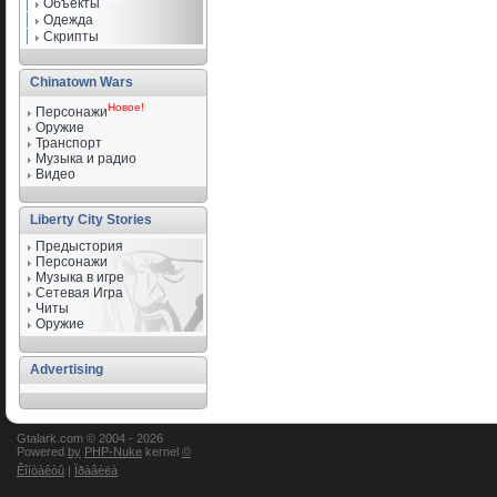
Объекты
Одежда
Скрипты
Chinatown Wars
Новое!
Персонажи
Оружие
Транспорт
Музыка и радио
Видео
Liberty City Stories
Предыстория
Персонажи
Музыка в игре
Сетевая Игра
Читы
Оружие
Advertising
Gtalark.com © 2004 -
2026
Powered
by
PHP-Nuke
kernel
©
Êîíòàêòû
|
Ïðàâèëà