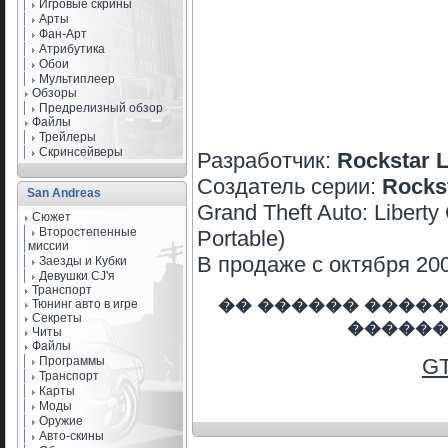
Игровые скрины
Арты
Фан-Арт
Атрибутика
Обои
Мультиплеер
Обзоры
Предрелизный обзор
Файлы
Трейлеры
Скринсейверы
Разработчик:
Rockstar 
Создатель серии:
Rocks
San Andreas
Grand Theft Auto: Libert
Сюжет
Второстепенные
Portable)
миссии
В продаже с октября 200
Заезды и Кубки
Девушки CJ'я
Транспорт
�� ������ ����
Тюнинг авто в игре
Секреты
������
Читы
Файлы
Программы
GT
Транспорт
Карты
Моды
Оружие
Авто-скины