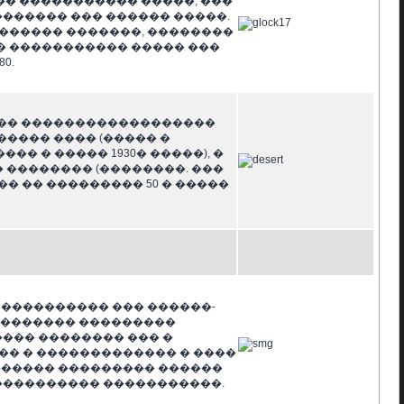
� ����������� �����, ���
������� ��� ������ �����.
������� �������, ��������
 � ����������� ����� ���
0.
� ��� ������������������
����� ���� (����� �
� � ����� 1930� �����), �
 �������� (��������. ���
� �� ��������� 50 � �����
���������� ��� ������-
�������� ���������
��� �������� ��� �
� � ������������� � ����
 ������ ��������� ������
���������� �����������.