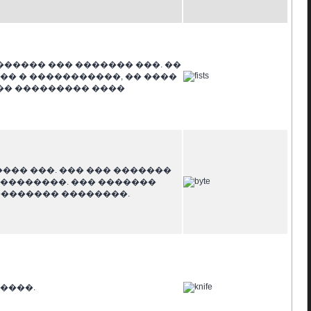
����� ��� ������� ���. ��
�� � �����������, �� ����
�� ��������� ����
��� ���. ��� ��� �������
��������. ��� �������
��������� ��������.
�����.