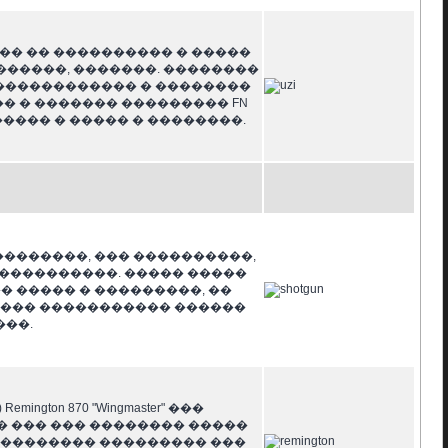
��� �� ���������� � �����
�������, �������. ��������
��� ������������ � ��������
�� � ������� ��������� FN
������ � ����� � ��������.
 ���������, ��� ����������,
�����������. ����� �����
 ����� � ���������, ��
 ��� ����������� ������
��.
ton 870 "Wingmaster" ���
 � � ��� ��� �������� �����
��������� ��������� ���