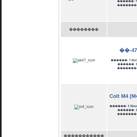
������: 7
�������
��������
��-47
������: 7.62x
������: 3
�������
Colt M4 (M
������: 5.56m
������: 3
�������
�����������