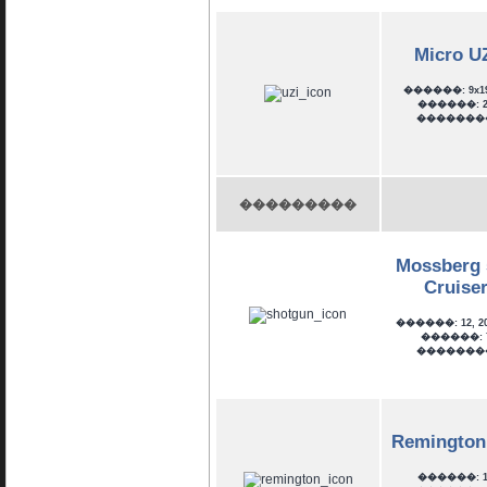
Micro U
������: 9x1
������: 2
�������
���������
Mossberg 
Cruise
������: 12, 20,
������: 
�������
Remington
������: 1