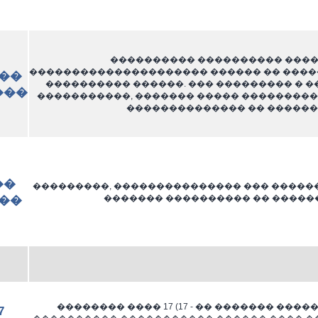
���������� ���������� ���
��������������������� ������ �� �����
��
���������� ������. ��� ��������� � 
���
�����������, ������� ����� ���������
�������������� �� ������
��
���������, ��������������� ��� ������
������� ���������� �� �����
��
�������� ���� 17 (17 - �� ������� ����
7