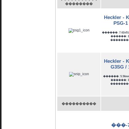
��������
Heckler - 
PSG-1
������: 7.62x51
������: 2
�������
Heckler - 
G3SG / 
������: 5.56m
������: 3
�������
����������
���-