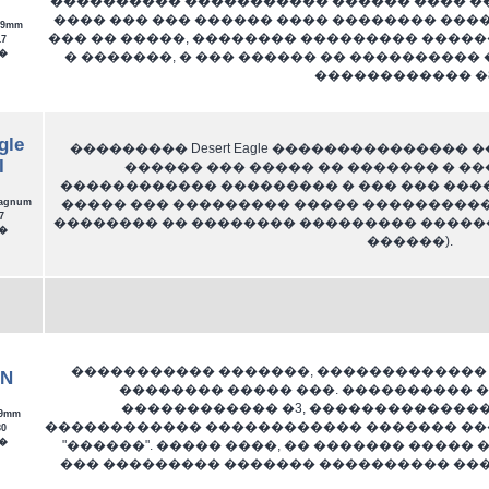
���������� ����������� ������ ���� ��
���� ��� ��� ������ ���� �������� ���
9mm
��� �� �����, �������� ��������� ����
7
�
� �������, � ��� ������ �� ����������
������������ �8
gle
��������� Desert Eagle ��������������
I
������ ��� ����� �� ������� � ��
������������ ��������� � ��� ��� ������
����� ��� ��������� ����� ����������
agnum
7
�������� �� �������� ��������� ������
�
������).
����������� �������, ������������� 
5N
�������� ����� ���. ���������� 
������������ �3, ��������������
9mm
������������ ������������ ������� ���
0
�
"������". ����� ����, �� ������� �����
��� ��������� ������� ���������� ��