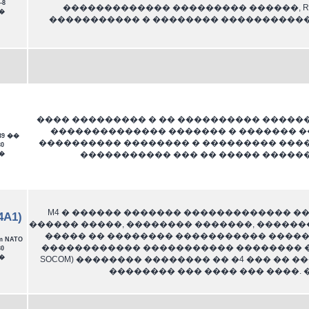
-8
������������� ��������� ������, Remi
�
����������� � �������� �����������
���� ��������� � �� ���������� �����
�������������� ������� � ������� �
39 ��
���������� �������� � ��������� ����
0
����������� ��� �� ����� ������
�
M4 � ������ ������� ������������� �
4A1)
������ �����, �������� �������, ������� 
����� �� �������� ����������� ������
m NATO
������������ ����������� �������� ��� (US Sp
0
�
SOCOM) �������� �������� �� �4 ��� �� 
�������� ��� ���� ��� ����. 