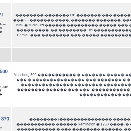
ZI
��������-������� Uzi ������� ��� ����
��� 90 ������� ����, ������� �������, �
9mm
Mini- � Micro-Uzi ������ ��������� ����� 
0
����� ����. �� �������� Uzi ����������
�
Herstal, ��� �������� ��� ����� �������
500
Mossberg 500 ����������� � ������� �����
r
��� � ��������������� ��� ������� � 
��������������� �������� ���������
 .410
�������� ������ ��� ���, �����������
7
������������ ���
�
 870
�������� (��������������� �����) Reming
����������� ������ Remington � 1950 ����,
2
����������� � ��� �������� ������. �