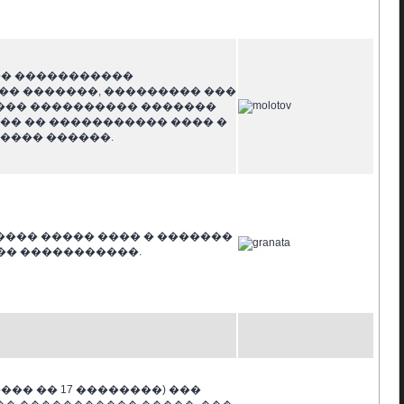
�� �����������
� �������, ��������� ���
���� ���������� �������
�� �� ����������� ���� �
���� ������.
��� ����� ���� � �������
�� �����������.
���� �� 17 ��������) ���