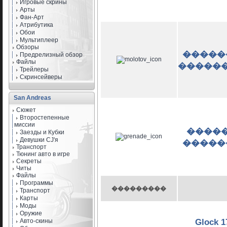
Игровые скрины
Арты
Фан-Арт
Атрибутика
Обои
Мультиплеер
Обзоры
�����
Предрелизный обзор
Файлы
�����
Трейлеры
Скринсейверы
San Andreas
Сюжет
Второстепенные
миссии
����
Заезды и Кубки
Девушки CJ'я
�����
Транспорт
Тюнинг авто в игре
Секреты
Читы
Файлы
Программы
���������
Транспорт
Карты
Моды
Оружие
Авто-скины
Glock 1