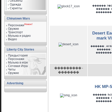
Объекты
Одежда
������: 9�1
Скрипты
������: 1
�������
Chinatown Wars
Новое!
Персонажи
Оружие
Транспорт
Desert Ea
Музыка и радио
mark VI
Видео
������: .44 M
Liberty City Stories
������: 
�������
Предыстория
Персонажи
Музыка в игре
Сетевая Игра
��������� -
Читы
�������
Оружие
Advertising
HK MP-
������: 9x1
������: 3
�������