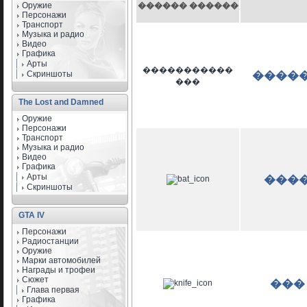
Оружие
������ ������
Персонажи
Транспорт
Музыка и радио
Видео
Графика
Арты
�����������
Скриншоты
����
���
The Lost and Damned
Оружие
Персонажи
Транспорт
Музыка и радио
Видео
Графика
Арты
���
Скриншоты
GTA IV
Персонажи
Радиостанции
Оружие
Марки автомобилей
Награды и трофеи
Сюжет
���
Глава первая
Графика