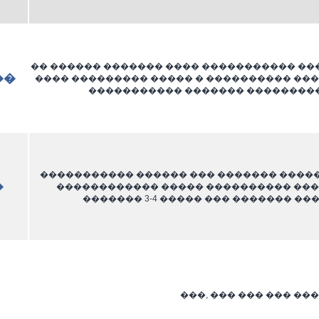
�� ������ ������� ���� ����������� ���
��
���� ��������� ����� � ���������� ���
����������� ������� ��������
����������� ������ ��� ������� �����
�
������������ ����� ���������� ���
������� 3-4 ����� ��� ������� �
���, ��� ��� ��� ��