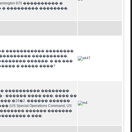
ngton 870 ���������� �
 � ��������� ��������.
�� ����������� ��������
��������� ����������,
������� ������. � �� ���
���� � ����� ����?
�� ���������� ��������
- ������ ���� ���, ���� ��
�� �16�2. ������ ������
ecial Operations Command, US
��������� ������ �������
�������� � ���.