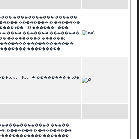
����� ����������� ������
����� �������� � �������
�� (�� 600 ������). ���
� � ���� ������� ��������
(�� ��������� ������)
�������� ������� ���� �
������� ���������.
ckler - Koch � �������� � 50�
 �������������� �����
��, ������� � ���������
������������� �������