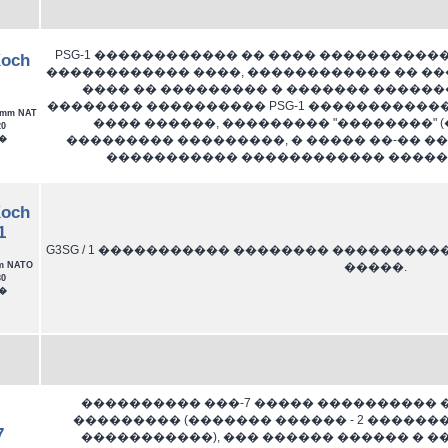
PSG-1 ������������ �� ���� ���������
Koch
������������ ����, ������������ �� ��
���� �� ��������� � ������� ��������
�������� ���������� PSG-1 �����������
mm NAT
���� ������, ��������� "��������" 
0
��������� ���������, � ����� ��-�� �
�
����������� ������������ �����
Koch
1
G3SG / 1 ����������� �������� ����������� He
�����.
m NATO
0
�
���������� ���-7 ����� ����������
��������� (������� ������ - 2 ������
7
�����������), ��� ������ ������ � 