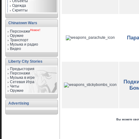
Объекты
Одежда
Скрипты
Chinatown Wars
Новое!
Персонажи
Оружие
Пар
Транспорт
Музыка и радио
Видео
Liberty City Stories
Предыстория
Персонажи
Музыка в игре
Подк
Сетевая Игра
Читы
Бо
Оружие
Advertising
Вы можете своб