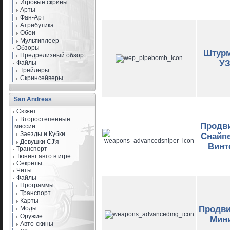
Игровые скрины
Арты
Фан-Арт
Атрибутика
Обои
Мультиплеер
Обзоры
Штур
Предрелизный обзор
У
Файлы
Трейлеры
Скринсейверы
San Andreas
Сюжет
Второстепенные
Продв
миссии
Заезды и Кубки
Снайп
Девушки CJ'я
Винт
Транспорт
Тюнинг авто в игре
Секреты
Читы
Файлы
Программы
Транспорт
Карты
Продв
Моды
Оружие
Мин
Авто-скины