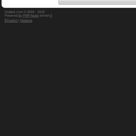
Gtalark.com © 2004 -
2026
Powered
by
PHP-Nuke
kernel
©
Êîíòàêòû
|
Ïðàâèëà