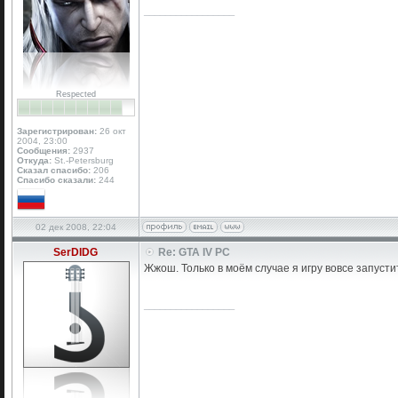
_________________
Respected
Зарегистрирован:
26 окт
2004, 23:00
Сообщения:
2937
Откуда:
St.-Petersburg
Сказал спасибо:
206
Спасибо сказали:
244
02 дек 2008, 22:04
SerDIDG
Re: GTA IV PC
Жжош. Только в моём случае я игру вовсе запустит
_________________