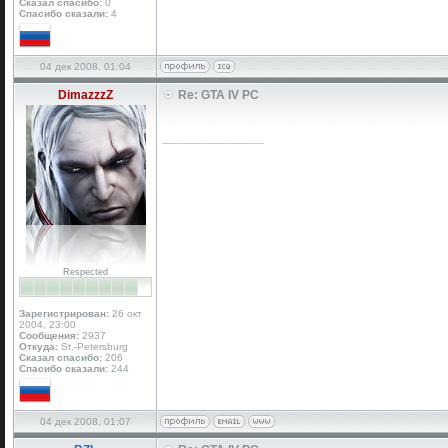
Сказал спасибо:
0
Спасибо сказали:
4
04 дек 2008, 01:04
DimazzzZ
Re: GTA IV PC
_________________
Respected
Зарегистрирован:
26 окт
2004, 23:00
Сообщения:
2937
Откуда:
St.-Petersburg
Сказал спасибо:
206
Спасибо сказали:
244
04 дек 2008, 01:07