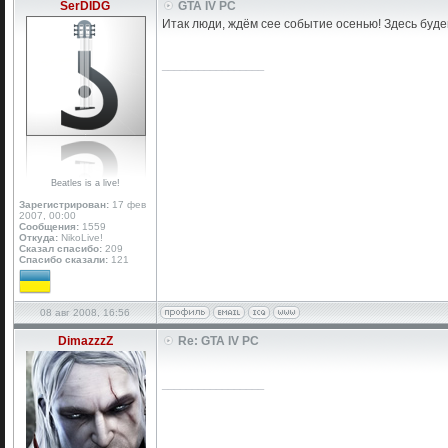
SerDIDG
GTA IV PC
Итак люди, ждём сее событие осенью! Здесь буде
_________________
Beatles is a live!
Зарегистрирован:
17 фев
2007, 00:00
Сообщения:
1559
Откуда:
NikoLive!
Сказал спасибо:
209
Спасибо сказали:
121
08 авг 2008, 16:56
DimazzzZ
Re: GTA IV PC
_________________