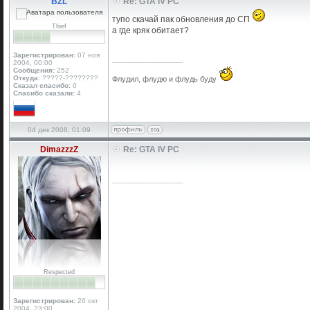
BZL
Re: GTA IV PC
тупо скачай пак обновления до СП
Thief
а где кряк обитает?
Зарегистрирован:
07 ноя
_________________
2004, 00:00
Сообщения:
252
Откуда:
?????-????????
Флудил, флудю и флудь буду
Сказал спасибо:
0
Спасибо сказали:
4
04 дек 2008, 01:09
DimazzzZ
Re: GTA IV PC
_________________
Respected
Зарегистрирован:
26 окт
2004, 23:00