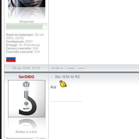
Respected
Зарегистрирован:
26 окт
2004, 23:00
Сообщения:
2937
Откуда:
St.-Petersburg
Сказал спасибо:
206
Спасибо сказали:
244
08 авг 2008, 20:25
SerDIDG
Re: GTA IV PC
Ага
_________________
Beatles is a live!
Зарегистрирован:
17 фев