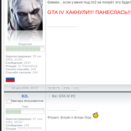
блииин... если у меня под сп2 не попрёт это будет
GTA IV ХАКНУЛИ!!! ПАНЕСЛАСЬ!!1
_________________
Respected
Зарегистрирован:
26 окт
2004, 23:00
Сообщения:
2937
Откуда:
St.-Petersburg
Сказал спасибо:
206
Спасибо сказали:
244
04 дек 2008, 00:57
BZL
Re: GTA IV PC
Thief
_________________
Флудил, флудю и флудь буду
Зарегистрирован:
07 ноя
2004, 00:00
Сообщения:
252
Откуда:
?????-????????