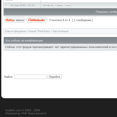
16 апр 2005, 15:10
Показать сообщ
Страница
1
из
1
[ 1 сообщение ]
Список форумов
»
Grand Theft Auto
»
San Andreas
Кто сейчас на конференции
Сейчас этот форум просматривают: нет зарегистрированных пользователей и гост
Найти:
Gtalark.com © 2004 - 2008
Powered
by
PHP-Nuke
kernel
©