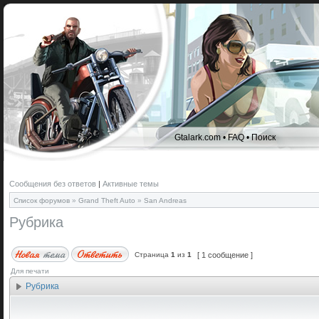
Gtalark.com
•
FAQ
•
Поиск
Сообщения без ответов
|
Активные темы
Список форумов
»
Grand Theft Auto
»
San Andreas
Рубрика
Страница
1
из
1
[ 1 сообщение ]
Для печати
Рубрика