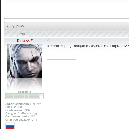
Рубрика
Автор
DimazzzZ
В связи с предстоящим выходом в свет игры GTA 
_________________
Respected
Зарегистрирован:
26 окт
2004, 23:00
Сообщения:
2937
Откуда:
St.-Petersburg
Сказал спасибо:
206
Спасибо сказали:
244