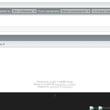
ения за:
Поле сортировки
и: 9
Powered by
phpBB
© phpBB Group.
Based on Avalon by
Vjacheslav Trushkin
.
Adapted by
SerDIDG
&
DimazzzZ
0