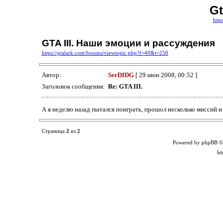
Gt
http
GTA III. Наши эмоции и рассуждения
https://gtalark.com/forums/viewtopic.php?f=40&t=250
Автор:
SerDIDG
[ 29 июн 2008, 00:52 ]
Заголовок сообщения:
Re: GTA III.
А я неделю назад пытался поиграть, прошол несколько миссий и
Страница
2
из
2
Powered by phpBB ©
ht