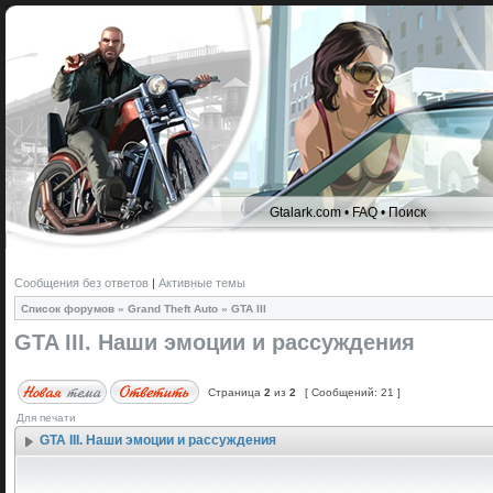
Gtalark.com
•
FAQ
•
Поиск
Сообщения без ответов
|
Активные темы
Список форумов
»
Grand Theft Auto
»
GTA III
GTA III. Наши эмоции и рассуждения
Страница
2
из
2
[ Сообщений: 21 ]
Для печати
GTA III. Наши эмоции и рассуждения