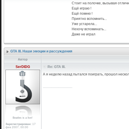
Стоит на полочке, вызывая отлич
Ещё играю !
Ещё помню !
Приятно вспомнить...
Уже устарела...
Нехочу вспоминать...
Даже не играл
GTA III. Наши эмоции и рассуждения
Автор
SerDIDG
Re: GTA III.
А я неделю назад пытался поиграть, прошол нескол
_________________
Beatles is a live!
Зарегистрирован:
17
фев 2007, 00:00