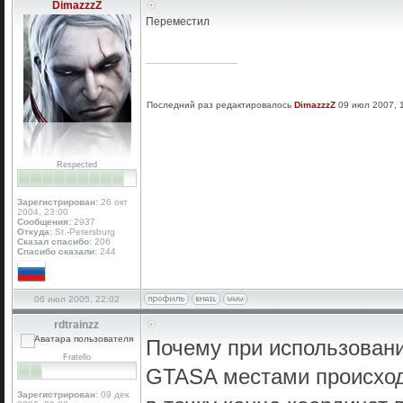
DimazzzZ
Переместил
_________________
Последний раз редактировалось
DimazzzZ
09 июл 2007, 1
Respected
Зарегистрирован:
26 окт
2004, 23:00
Сообщения:
2937
Откуда:
St.-Petersburg
Сказал спасибо:
206
Спасибо сказали:
244
06 июл 2005, 22:02
rdtrainzz
Почему при использован
Fratello
GTASA местами происход
Зарегистрирован:
09 дек