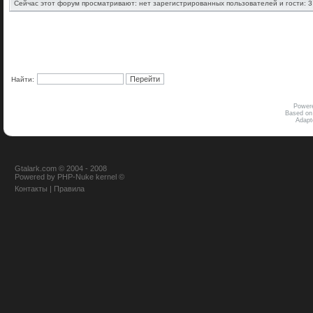
Сейчас этот форум просматривают: нет зарегистрированных пользователей и гости: 3
Найти:
Power
Based on
Adap
Gtalark.com © 2004 - 2008
Powered
by
PHP-Nuke
kernel
©
Контакты
|
Правила