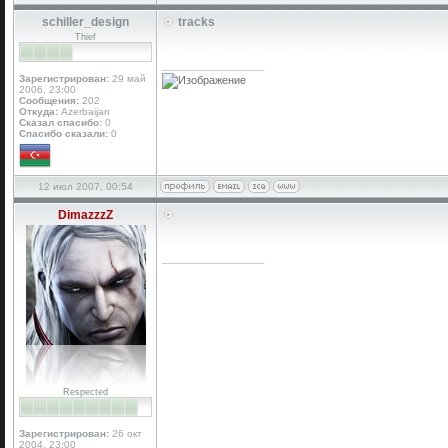
schiller_design
tracks
Thief
_________________
Зарегистрирован:
29 май
2006, 23:00
Сообщения:
202
Откуда:
Azerbaijan
Сказал спасибо:
0
Спасибо сказали:
0
12 июл 2007, 00:54
DimazzzZ
_________________
Respected
Зарегистрирован:
26 окт
2004, 23:00