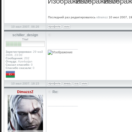
Последний раз редактировалось
rdtrainzz
10 июл 2007, 19:
10 июл 2007, 06:26
schiller_design
Thief
_________________
Зарегистрирован:
29 май
2006, 23:00
Сообщения:
202
Откуда:
Azerbaijan
Сказал спасибо:
0
Спасибо сказали:
0
10 июл 2007, 18:15
DimazzzZ
Re:
_________________