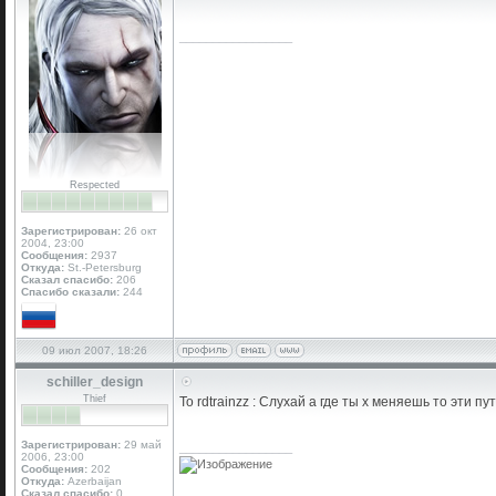
_________________
Respected
Зарегистрирован:
26 окт
2004, 23:00
Сообщения:
2937
Откуда:
St.-Petersburg
Сказал спасибо:
206
Спасибо сказали:
244
09 июл 2007, 18:26
schiller_design
Thief
To rdtrainzz : Слухай а где ты х меняешь то эти п
Зарегистрирован:
29 май
_________________
2006, 23:00
Сообщения:
202
Откуда:
Azerbaijan
Сказал спасибо:
0