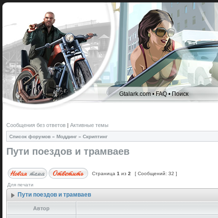
Gtalark.com
•
FAQ
•
Поиск
Сообщения без ответов
|
Активные темы
Список форумов
»
Моддинг
»
Скриптинг
Пути поездов и трамваев
Страница
1
из
2
[ Сообщений: 32 ]
Для печати
Пути поездов и трамваев
Автор