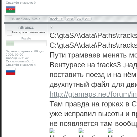
Спасибо сказали:
0
10 июл 2007, 02:15
rdtrainzz
C:\gtaSA\data\Paths\track
Fratello
C:\gtaSA\data\Paths\trac
Зарегистрирован:
09 дек
Пути трамваев менять мо
2006, 00:00
Сообщения:
42
Сказал спасибо:
1
Вентурасе на tracks3 ,н
Спасибо сказали:
4
поставить поезд и на нём 
двухпутный файл для дв
http://gtamaps.net/forum/i
Там правда на горках в С
уже исправил высоты и пр
не появляется там вообщ