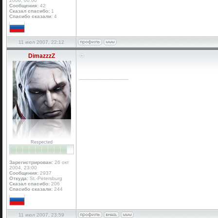
2006, 00:00
Сообщения:
42
Сказал спасибо:
1
Спасибо сказали:
4
11 июл 2007, 22:12
DimazzzZ
_________________
Respected
Зарегистрирован:
26 окт
2004, 23:00
Сообщения:
2937
Откуда:
St.-Petersburg
Сказал спасибо:
206
Спасибо сказали:
244
11 июл 2007, 23:59