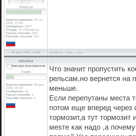
Respected
Зарегистрирован:
26 окт
2004, 23:00
Сообщения:
2937
Откуда:
St.-Petersburg
Сказал спасибо:
206
Спасибо сказали:
244
09 июл 2007, 14:05
rdtrainzz
Что значит пропустить ко
Fratello
рельсам,но вернется на 
Зарегистрирован:
09 дек
меньше.
2006, 00:00
Сообщения:
42
Сказал спасибо:
1
Если перепутаны места то
Спасибо сказали:
4
потом еще вперед через 
тормозит,а тут тормозит 
меsте как надо ,a почему