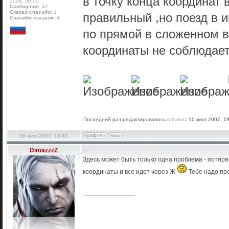
в точку конца координат 
2006, 00:00
Сообщения:
42
Сказал спасибо:
1
правильный ,но поезд в и
Спасибо сказали:
4
по прямой в сложенном ви
координаты не соблюдае
Последний раз редактировалось
rdtrainzz
10 июл 2007, 19:
09 июл 2007, 13:45
DimazzzZ
Здесь может быть только одна проблема - потярян
координаты и все идет через Ж
Тебе надо про
_________________