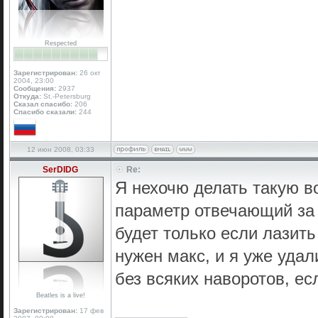
Respected
Зарегистрирован:
26 окт
2004, 23:00
Сообщения:
2937
Откуда:
St.-Petersburg
Сказал спасибо:
206
Спасибо сказали:
244
12 июн 2008, 03:33
SerDIDG
Re:
Я нехочю делать такую во
параметр отвечающий за 
будет только если лазит
нужен макс, и я уже удал
без всяких наворотов, е
Beatles is a live!
Зарегистрирован:
17 фев
_________________