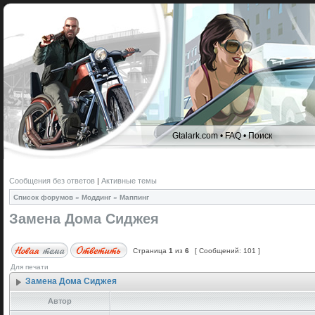
Gtalark.com
•
FAQ
•
Поиск
Сообщения без ответов
|
Активные темы
Список форумов
»
Моддинг
»
Маппинг
Замена Дома Сиджея
Страница
1
из
6
[ Сообщений: 101 ]
Для печати
Замена Дома Сиджея
Автор