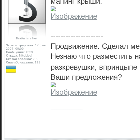
мапинг крыши.
---------------------
Beatles is a live!
Продвижение. Сделал мес
Зарегистрирован:
17 фев
2007, 00:00
Сообщения:
1559
Незнаю что разместить н
Откуда:
NikoLive!
Сказал спасибо:
209
Спасибо сказали:
121
разкревушки, впринцыпе
Ваши предложения?
_________________