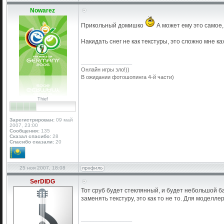
Nowarez
Прикольный домишко
А может ему это самое,
Накидать снег не как текстуры, это сложно мне каж
_________________
Онлайн игры зло!))
В ожидании фотошопинга 4-й части)
Thief
Зарегистрирован:
09 май
2007, 23:00
Сообщения:
135
Сказал спасибо:
28
Спасибо сказали:
20
25 ноя 2007, 18:08
SerDIDG
Тот сруб будет стеклянный, и будет небольшой ба
заменять текстуру, это как то не то. Для моделле
_________________