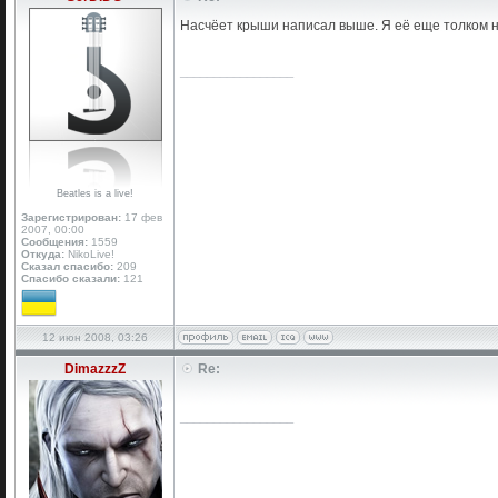
Насчёет крыши написал выше. Я её еще толком не 
_________________
Beatles is a live!
Зарегистрирован:
17 фев
2007, 00:00
Сообщения:
1559
Откуда:
NikoLive!
Сказал спасибо:
209
Спасибо сказали:
121
12 июн 2008, 03:26
DimazzzZ
Re:
_________________