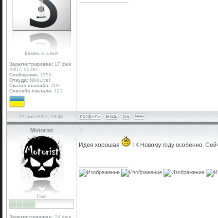
_________________
Beatles is a live!
Зарегистрирован:
17 фев
2007, 00:00
Сообщения:
1559
Откуда:
NikoLive!
Сказал спасибо:
209
Спасибо сказали:
121
23 ноя 2007, 19:40
Motorist
Идея хорошая
! К Новому году особенно. Сей
_________________
Thief
Зарегистрирован:
24 фев