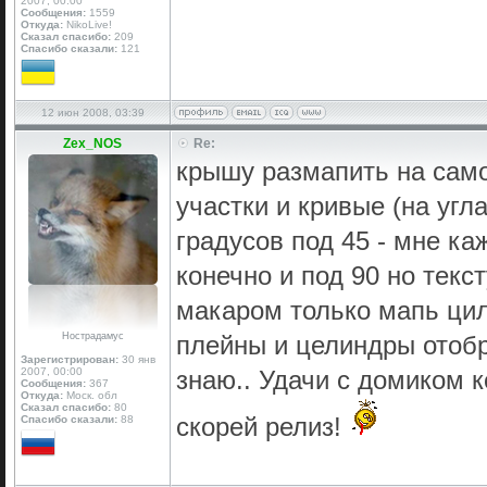
2007, 00:00
Сообщения:
1559
Откуда:
NikoLive!
Сказал спасибо:
209
Спасибо сказали:
121
12 июн 2008, 03:39
Zex_NOS
Re:
крышу размапить на само
участки и кривые (на уг
градусов под 45 - мне ка
конечно и под 90 но текс
макаром только мапь цили
Нострадамус
плейны и целиндры отобр
Зарегистрирован:
30 янв
2007, 00:00
знаю.. Удачи с домиком к
Сообщения:
367
Откуда:
Моск. обл
Сказал спасибо:
80
скорей релиз!
Спасибо сказали:
88