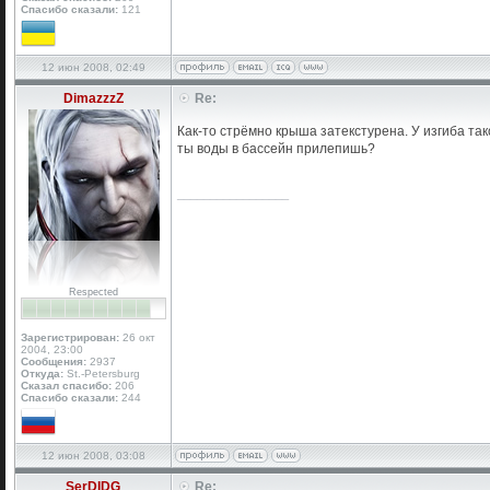
Спасибо сказали:
121
12 июн 2008, 02:49
DimazzzZ
Re:
Как-то стрёмно крыша затекстурена. У изгиба та
ты воды в бассейн прилепишь?
_________________
Respected
Зарегистрирован:
26 окт
2004, 23:00
Сообщения:
2937
Откуда:
St.-Petersburg
Сказал спасибо:
206
Спасибо сказали:
244
12 июн 2008, 03:08
SerDIDG
Re: