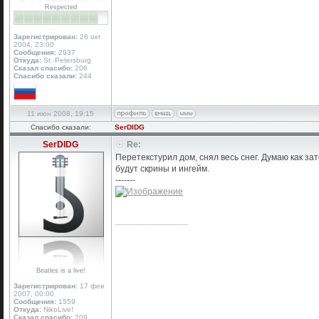
Respected
Зарегистрирован:
26 окт
2004, 23:00
Сообщения:
2937
Откуда:
St.-Petersburg
Сказал спасибо:
206
Спасибо сказали:
244
11 июн 2008, 19:15
Спасибо сказали:
SerDIDG
SerDIDG
Re:
Перетекстурил дом, снял весь снег. Думаю как за
будут скрины и ингейм.
-------
_________________
Beatles is a live!
Зарегистрирован:
17 фев
2007, 00:00
Сообщения:
1559
Откуда:
NikoLive!
Сказал спасибо:
209