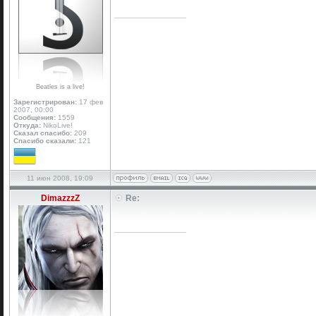
_________________
Beatles is a live!
Зарегистрирован:
17 фев
2007, 00:00
Сообщения:
1559
Откуда:
NikoLive!
Сказал спасибо:
209
Спасибо сказали:
121
11 июн 2008, 19:09
DimazzzZ
Re:
_________________