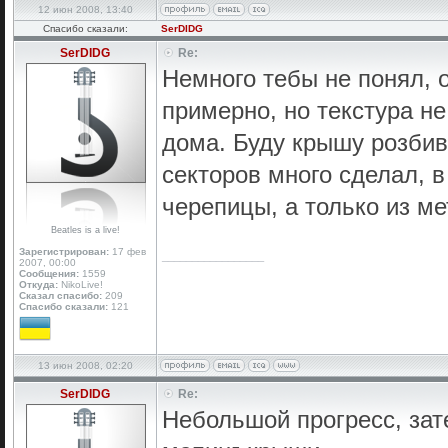
12 июн 2008, 13:40
Спасибо сказали:
SerDIDG
SerDIDG
Re:
Немного тебы не понял, 
примерно, но текстура не
дома. Буду крышу розбива
секторов много сделал, 
черепицы, а только из ме
Beatles is a live!
Зарегистрирован:
17 фев
_________________
2007, 00:00
Сообщения:
1559
Откуда:
NikoLive!
Сказал спасибо:
209
Спасибо сказали:
121
13 июн 2008, 02:20
SerDIDG
Re:
Небольшой прогресс, зат