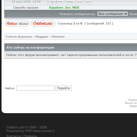
16 июн 2008, 13:56
Спасибо сказали:
Equalizer
,
Zex_NOS
Показать сообщения за:
Поле
Страница
1
из
6
[ Сообщений: 101 ]
Список форумов
»
Моддинг
»
Маппинг
Кто сейчас на конференции
Сейчас этот форум просматривают: нет зарегистрированных пользователей и гости: 7
Найти:
Power
Based on
Adap
Gtalark.com © 2004 - 2008
Powered
by
PHP-Nuke
kernel
©
Контакты
|
Правила