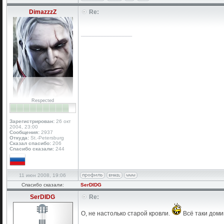
DimazzzZ
Re:
_________________
Respected
Зарегистрирован:
26 окт
2004, 23:00
Сообщения:
2937
Откуда:
St.-Petersburg
Сказал спасибо:
206
Спасибо сказали:
244
11 июн 2008, 19:06
Спасибо сказали:
SerDIDG
SerDIDG
Re:
О, не настолько старой кровли.
Всё таки дом