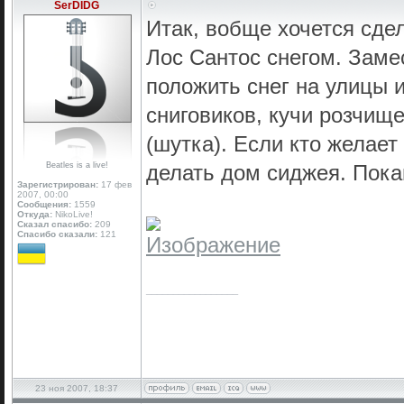
SerDIDG
Итак, вобще хочется сде
Лос Сантос снегом. Замес
положить снег на улицы и
сниговиков, кучи розчище
(шутка). Если кто желает
Beatles is a live!
делать дом сиджея. Покам
Зарегистрирован:
17 фев
2007, 00:00
Сообщения:
1559
Откуда:
NikoLive!
Сказал спасибо:
209
Спасибо сказали:
121
_________________
23 ноя 2007, 18:37