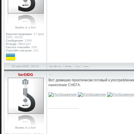
Beatles is a live!
Зарегистрирован:
17 фев
2007, 00:00
Сообщения:
1559
Откуда:
NikoLive!
Сказал спасибо:
209
Спасибо сказали:
121
25 ноя 2007, 22:21
SerDIDG
Вот домишко проктически готовый к употреблению
нанесение СНЕГА.
_________________
Beatles is a live!