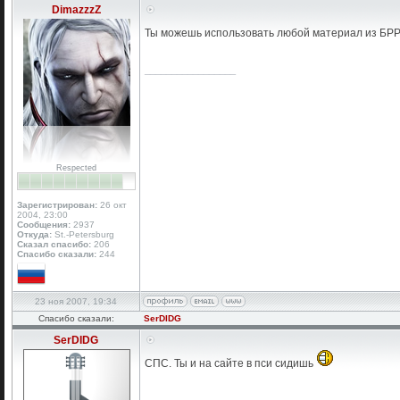
DimazzzZ
Ты можешь использовать любой материал из БРР2
_________________
Respected
Зарегистрирован:
26 окт
2004, 23:00
Сообщения:
2937
Откуда:
St.-Petersburg
Сказал спасибо:
206
Спасибо сказали:
244
23 ноя 2007, 19:34
Спасибо сказали:
SerDIDG
SerDIDG
СПС. Ты и на сайте в пси сидишь