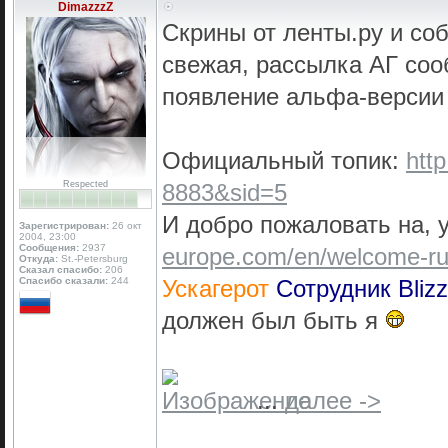
DimazzzZ
Скрины от ленты.ру и с
свежая, рассылка АГ соо
появление альфа-версии
Официальный топик:
htt
Respected
8883&sid=5
И добро пожаловать на, 
Зарегистрирован:
26 окт
2004, 23:00
Сообщения:
2937
europe.com/en/welcome-r
Откуда:
St.-Petersburg
Сказал спасибо:
206
Спасибо сказали:
244
Ускагерот
Сотрудник Blizz
должен был быть я
...
далее ->