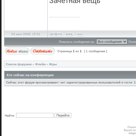
Зачётная вещь
_________________
04 июл 2008, 15:51
Показать сообщения за:
Поле
Страница
1
из
1
[ 1 сообщение ]
Список форумов
»
Флейм
»
Игры
Кто сейчас на конференции
Сейчас этот форум просматривают: нет зарегистрированных пользователей и гости: 1
Найти:
Power
Based on
Adap