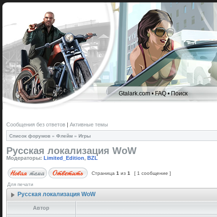
Gtalark.com
•
FAQ
•
Поиск
Сообщения без ответов
|
Активные темы
Список форумов
»
Флейм
»
Игры
Русская локализация WoW
Модераторы:
Limited_Edition
,
BZL
Страница
1
из
1
[ 1 сообщение ]
Для печати
Русская локализация WoW
Автор