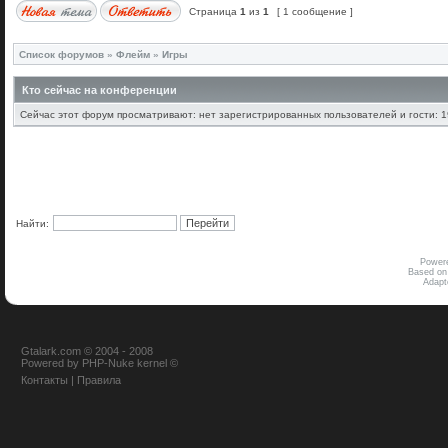
Страница
1
из
1
[ 1 сообщение ]
Список форумов
»
Флейм
»
Игры
Кто сейчас на конференции
Сейчас этот форум просматривают: нет зарегистрированных пользователей и гости: 1
Найти:
Power
Based on
Adap
Gtalark.com © 2004 - 2008
Powered
by
PHP-Nuke
kernel
©
Контакты
|
Правила