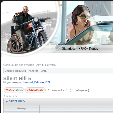
Gtalark.com
•
FAQ
•
Поиск
Сообщения без ответов
|
Активные темы
Список форумов
»
Флейм
»
Игры
Silent Hill 5
Модераторы:
Limited_Edition
,
BZL
Страница
1
из
1
[ 1 сообщение ]
Для печати
Silent Hill 5
Автор