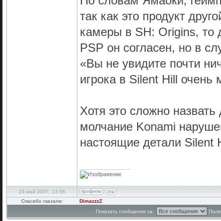
По словам Ямаоки, геймпле
так как это продукт друг
камеры в SH: Origins, то
PSP он согласен, но в с
«Вы не увидите почти ни
игрока в Silent Hill очень 
Хотя это сложно назвать 
молчание Konami наруше
настоящие детали Silent 
_________________
23 май 2007, 13:56
Спасибо сказали:
DimazzzZ
Показать сообщения за:
Поле