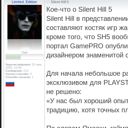
Limited_Edition
Silent Hill 5
Кое-что о Silent Hill 5
Silent Hill в представлени
составляют костяк игр жа
кроме того, что SH5 вооб
портал GamePRO опублик
Thief
дизайнером знаменитой с
Зарегистрирован:
31 мар
2005, 23:00
Сообщения:
212
Для начала небольшое раз
Сказал спасибо:
0
Спасибо сказали:
1
эксклюзивом для PLAYST
не решено:
«У нас был хороший опыт 
традицию, хотя точных пл