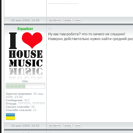
_________________
06 июн 2006, 14:49
Equalizer
Ну как там робота? что-то ничего не слышно!
Наверно действительно нужно найти средний раз
Killer
Зарегистрирован:
30 мар
2006, 23:00
Сообщения:
417
Откуда:
???????, ???????
Сказал спасибо:
34
Спасибо сказали:
12
24 июн 2006, 10:42