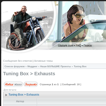
Gtalark.com
•
FAQ
•
Поиск
Сообщения без ответов
|
Активные темы
Список форумов
»
Моддинг
»
Наши БОЛЬШИЕ Проекты
»
Tuning Box
Tuning Box > Exhausts
Страница
1
из
1
[ Сообщений: 16 ]
Для печати
Tuning Box > Exhausts
Автор