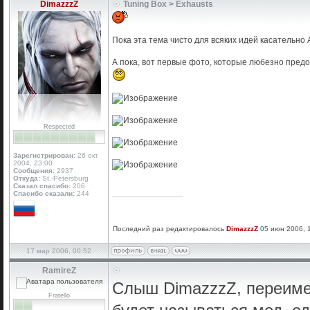
DimazzzZ
Tuning Box > Exhausts
Пока эта тема чисто для всяких идей касательно 
А пока, вот первые фото, которые любезно предо
Respected
Зарегистрирован:
26 окт
2004, 23:00
Сообщения:
2937
Откуда:
St.-Petersburg
Сказал спасибо:
206
_________________
Спасибо сказали:
244
Последний раз редактировалось
DimazzzZ
05 июн 2006, 1
17 мар 2006, 00:52
RamireZ
Слыш DimazzzZ, переимен
Fratello