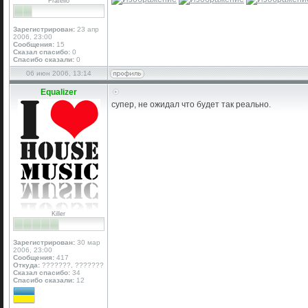
Fratello
Зарегистрирован:
23 апр
2006, 23:00
Сообщения:
15
Сказал спасибо:
0
Спасибо сказали:
0
06 июн 2006, 13:14
Equalizer
супер, не ожидал что будет так реально.
Killer
Зарегистрирован:
30 мар
2006, 23:00
Сообщения:
417
Откуда:
???????, ???????
Сказал спасибо:
34
Спасибо сказали:
12