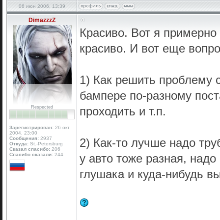
06 июн 2006, 13:39
DimazzzZ
Красиво. Вот я примерно
красиво. И вот еще вопро
1) Как решить проблему с
бампере по-разному пост
Respected
проходить и т.п.
Зарегистрирован:
26 окт
2004, 23:00
Сообщения:
2937
2) Как-то лучше надо тру
Откуда:
St.-Petersburg
Сказал спасибо:
206
Спасибо сказали:
244
у авто тоже разная, над
глушака и куда-нибудь вы