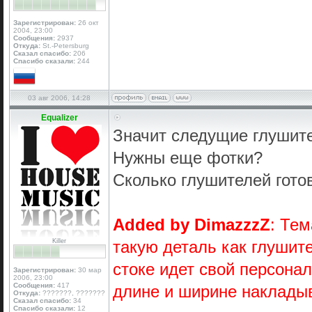
Зарегистрирован:
26 окт
2004, 23:00
Сообщения:
2937
Откуда:
St.-Petersburg
Сказал спасибо:
206
Спасибо сказали:
244
03 авг 2006, 14:28
Equalizer
Значит следущие глушит
Нужны еще фотки?
Сколько глушителей гото
Added by DimazzzZ
: Те
Killer
такую деталь как глушит
стоке идет свой персона
Зарегистрирован:
30 мар
2006, 23:00
Сообщения:
417
длине и ширине накладыв
Откуда:
???????, ???????
Сказал спасибо:
34
Спасибо сказали:
12