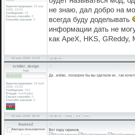
будет называться мод, о
Зарегистрирован:
23 апр
не знаю, дал добро на мо
2006, 23:00
Сообщения:
15
Сказал спасибо:
0
всегда буду доделывать
Спасибо сказали:
0
информации дать не могу
как ApeX, HKS, GReddy, 
04 июн 2006, 13:20
schiller_design
Thief
Да ..клёво...поскорее бы вы зделали их ..так хоче
Зарегистрирован:
29 май
2006, 23:00
Сообщения:
202
Откуда:
Azerbaijan
Сказал спасибо:
0
Спасибо сказали:
0
05 июн 2006, 08:31
RamireZ
Вот пару скринов.