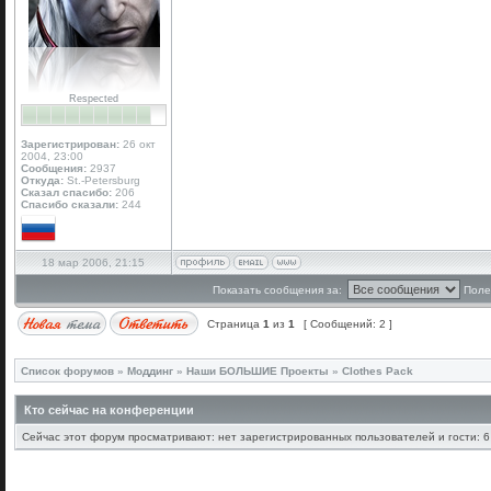
Respected
Зарегистрирован:
26 окт
2004, 23:00
Сообщения:
2937
Откуда:
St.-Petersburg
Сказал спасибо:
206
Спасибо сказали:
244
18 мар 2006, 21:15
Показать сообщения за:
Поле
Страница
1
из
1
[ Сообщений: 2 ]
Список форумов
»
Моддинг
»
Наши БОЛЬШИЕ Проекты
»
Clothes Pack
Кто сейчас на конференции
Сейчас этот форум просматривают: нет зарегистрированных пользователей и гости: 6