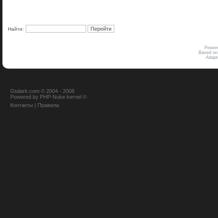
Найти:
Power
Based on
Adap
Gtalark.com © 2004 - 2008
Powered
by
PHP-Nuke
kernel
©
Контакты
|
Правила