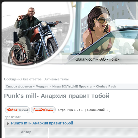
Gtalark.com
•
FAQ
•
Поиск
Сообщения без ответов
|
Активные темы
Список форумов
»
Моддинг
»
Наши БОЛЬШИЕ Проекты
»
Clothes Pack
Punk's mill- Анархия правит тобой
Страница
1
из
1
[ Сообщений: 2 ]
Для печати
Punk's mill- Анархия правит тобой
Автор