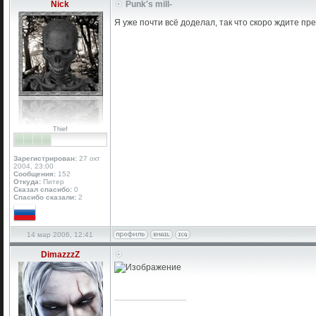
Nick
Punk's mill-
Я уже почти всё доделал, так что скоро ждите пр
Thief
Зарегистрирован:
27 окт
2004, 23:00
Сообщения:
152
Откуда:
Питер
Сказал спасибо:
0
Спасибо сказали:
2
14 мар 2006, 12:41
DimazzzZ
_________________