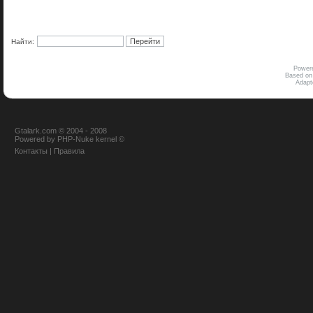
Найти:
Power
Based on
Adap
Gtalark.com © 2004 - 2008
Powered
by
PHP-Nuke
kernel
©
Контакты
|
Правила