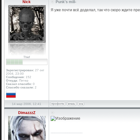
Nick
Punk's mill-
Я уже почти всё доделал, так что скоро ждите пр
Thief
Зарегистрирован:
27 окт
2004, 23:00
Сообщения:
152
Откуда:
Питер
Сказал спасибо:
0
Спасибо сказали:
2
14 мар 2006, 12:41
DimazzzZ
_________________