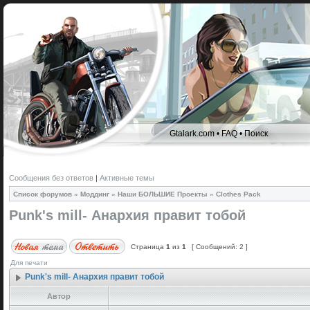
Gtalark.com
•
FAQ
•
Поиск
Сообщения без ответов
|
Активные темы
Список форумов
»
Моддинг
»
Наши БОЛЬШИЕ Проекты
»
Clothes Pack
Punk's mill- Анархия правит тобой
Страница
1
из
1
[ Сообщений: 2 ]
Для печати
Punk's mill- Анархия правит тобой
Автор