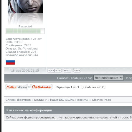
Respected
Зарегистрирован:
26 окт
2004, 23:00
Сообщения:
2937
Откуда:
St.-Petersburg
Сказал спасибо:
206
Спасибо сказали:
244
18 мар 2006, 21:15
Показать сообщения за:
Поле
Страница
1
из
1
[ Сообщений: 2 ]
Список форумов
»
Моддинг
»
Наши БОЛЬШИЕ Проекты
»
Clothes Pack
Кто сейчас на конференции
Сейчас этот форум просматривают: нет зарегистрированных пользователей и гости: 6