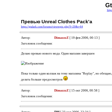
Gt
http
Превью Unreal Clothes Pack'a
https://gtalark.com/forums/viewtopic.php?f=20&t=64
Автор:
DimazzzZ
[ 19 фев 2006, 00:13 ]
Заголовок сообщения:
Делаю превью нового мода. Один магазин завершен
Пока только один коллаж на тему магазина "Replay", но обещаю,
делать больше предосмотров
Автор:
DimazzzZ
[ 15 окт 2006, 00:58 ]
Заголовок сообщения:
Автор:
DM
[ 23 ноя 2006, 22:34 ]