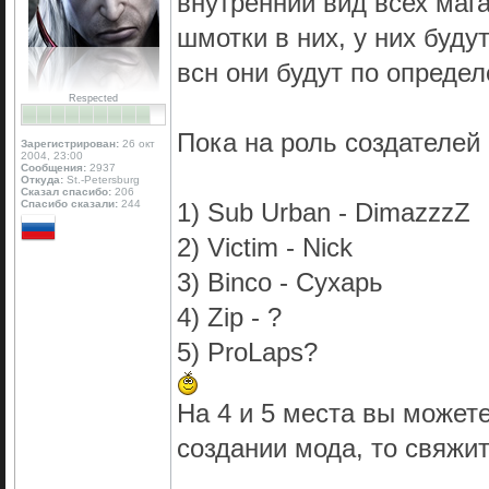
внутренний вид всех маг
шмотки в них, у них буду
всн они будут по опреде
Respected
Пока на роль создателей
Зарегистрирован:
26 окт
2004, 23:00
Сообщения:
2937
Откуда:
St.-Petersburg
Сказал спасибо:
206
Спасибо сказали:
244
1) Sub Urban - DimazzzZ
2) Victim - Nick
3) Binco - Сухарь
4) Zip - ?
5) ProLaps?
На 4 и 5 места вы можете
создании мода, то свяжит