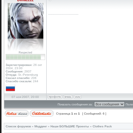
DimazzzZ
_________________
Respected
Зарегистрирован:
26 окт
2004, 23:00
Сообщения:
2937
Откуда:
St.-Petersburg
Сказал спасибо:
206
Спасибо сказали:
244
07 ноя 2007, 20:00
Показать сообщения за:
Поле
Страница
1
из
1
[ Сообщений: 6 ]
Список форумов
»
Моддинг
»
Наши БОЛЬШИЕ Проекты
»
Clothes Pack