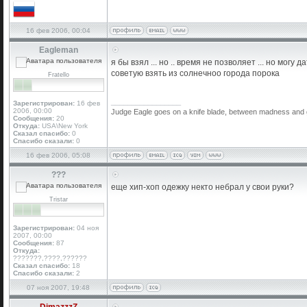
16 фев 2006, 00:04
Eagleman
я бы взял ... но .. время не позволяет ... но могу д
советую взять из солнечноо города порока
Fratello
_________________
Зарегистрирован:
16 фев
2006, 00:00
Judge Eagle goes on a knife blade, between madness and geni
Сообщения:
20
Откуда:
USA\New York
Сказал спасибо:
0
Спасибо сказали:
0
16 фев 2006, 05:08
???
еще хип-хоп одежку некто небрал у свои руки?
Tristar
Зарегистрирован:
04 ноя
2007, 00:00
Сообщения:
87
Откуда:
???????,????,??????
Сказал спасибо:
18
Спасибо сказали:
2
07 ноя 2007, 19:48