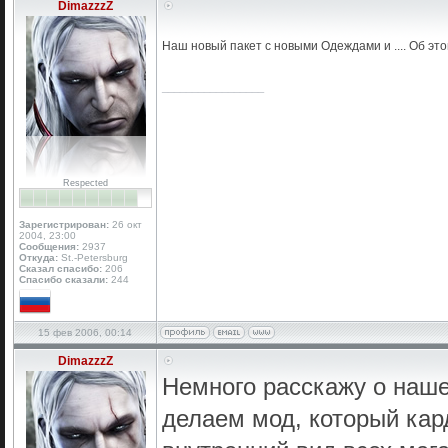
DimazzzZ
Наш новый пакет с новыми Одеждами и .... Об эт
_________________
Respected
Зарегистрирован:
26 окт
2004, 23:00
Сообщения:
2937
Откуда:
St.-Petersburg
Сказал спасибо:
206
Спасибо сказали:
244
15 фев 2006, 00:14
DimazzzZ
Немного расскажу о наше
делаем мод, который ка