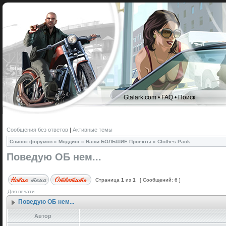
Gtalark.com
•
FAQ
•
Поиск
Сообщения без ответов
|
Активные темы
Список форумов
»
Моддинг
»
Наши БОЛЬШИЕ Проекты
»
Clothes Pack
Поведую ОБ нем...
Страница
1
из
1
[ Сообщений: 6 ]
Для печати
Поведую ОБ нем...
Автор