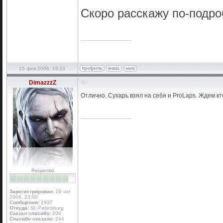
Скоро расскажу по-подро
_________________
15 фев 2006, 16:21
DimazzzZ
Отлично. Сухарь взял на себя и ProLaps. Ждем кт
_________________
Respected
Зарегистрирован:
26 окт
2004, 23:00
Сообщения:
2937
Откуда:
St.-Petersburg
Сказал спасибо:
206
Спасибо сказали:
244