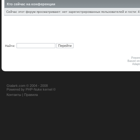
Кто сейчас на конференции
Сейчас этот форум просматривают: нет зарегистрированных пользователей и гости: 4
Найти:
Power
Based on
Adap
Gtalark.com © 2004 - 2008
Powered
by
PHP-Nuke
kernel
©
Контакты
|
Правила