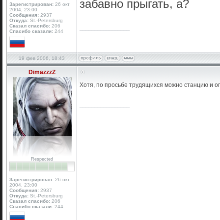
забавно прыгать, а?
Зарегистрирован:
26 окт
2004, 23:00
Сообщения:
2937
Откуда:
St.-Petersburg
Сказал спасибо:
206
_________________
Спасибо сказали:
244
19 фев 2006, 18:43
DimazzzZ
Хотя, по просьбе трудящихся можно станцию и оп
_________________
Respected
Зарегистрирован:
26 окт
2004, 23:00
Сообщения:
2937
Откуда:
St.-Petersburg
Сказал спасибо:
206
Спасибо сказали:
244