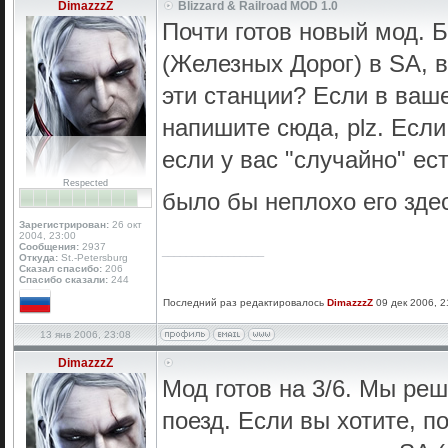
DimazzzZ
Blizzard & Railroad MOD 1.0
Почти готов новый мод. 
(Железных Дорог) в SA, в
эти станции? Если в ваше
напишите сюда, plz. Если
если у вас "случайно" ес
Respected
было бы неплохо его зде
Зарегистрирован:
26 окт
2004, 23:00
Сообщения:
2937
_________________
Откуда:
St.-Petersburg
Сказал спасибо:
206
Спасибо сказали:
244
Последний раз редактировалось
DimazzzZ
09 дек 2006, 2
13 янв 2006, 23:08
DimazzzZ
Мод готов на 3/6. Мы ре
поезд. Если вы хотите, п