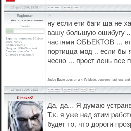
19 фев 2006, 18:53
Eagleman
ну если ети баги ща не х
Fratello
вашу большую ошибугу ...
Зарегистрирован:
16 фев
частями ОБЬЕКТОВ ... ето
2006, 00:00
Сообщения:
20
Откуда:
USA\New York
портицца мод .. если бы я
Сказал спасибо:
0
Спасибо сказали:
0
чесно ... прост лень все
_________________
Judge Eagle goes on a knife blade, between madness and geni
19 фев 2006, 23:25
DimazzzZ
Да, да... Я думаю устран
Т.к. я уже над этим рабо
будет то, что дороги про