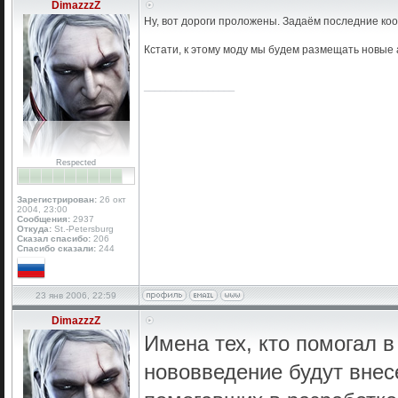
DimazzzZ
Ну, вот дороги проложены. Задаём последние коо
Кстати, к этому моду мы будем размещать новые 
_________________
Respected
Зарегистрирован:
26 окт
2004, 23:00
Сообщения:
2937
Откуда:
St.-Petersburg
Сказал спасибо:
206
Спасибо сказали:
244
23 янв 2006, 22:59
DimazzzZ
Имена тех, кто помогал 
нововведение будут внес