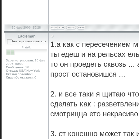
_________________
16 фев 2006, 15:28
Eagleman
1.а как с пересечением м
Fratello
ты едеш и на рельсах ель
Зарегистрирован:
16 фев
то он проедеть сквозь ..
2006, 00:00
Сообщения:
20
Откуда:
USA\New York
прост остановишся ...
Сказал спасибо:
0
Спасибо сказали:
0
2. и все таки я щитаю чт
сделать как : разветвлени
смотрицца ето некрасиво 
3. ет конешно может так и