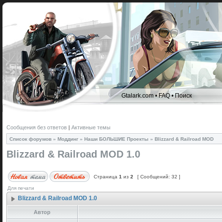
Gtalark.com
•
FAQ
•
Поиск
Сообщения без ответов
|
Активные темы
Список форумов
»
Моддинг
»
Наши БОЛЬШИЕ Проекты
»
Blizzard & Railroad MOD
Blizzard & Railroad MOD 1.0
Страница
1
из
2
[ Сообщений: 32 ]
Для печати
Blizzard & Railroad MOD 1.0
Автор