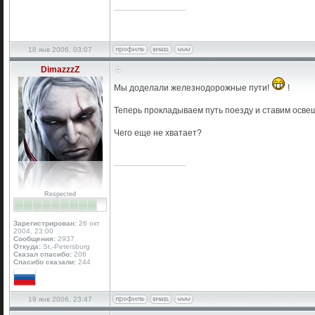
_________________
18 янв 2006, 03:07
DimazzzZ
Мы доделали железнодорожные пути!
!
Теперь прокладываем путь поезду и ставим освещ
Чего еще не хватает?
_________________
Respected
Зарегистрирован:
26 окт
2004, 23:00
Сообщения:
2937
Откуда:
St.-Petersburg
Сказал спасибо:
206
Спасибо сказали:
244
19 янв 2006, 23:47