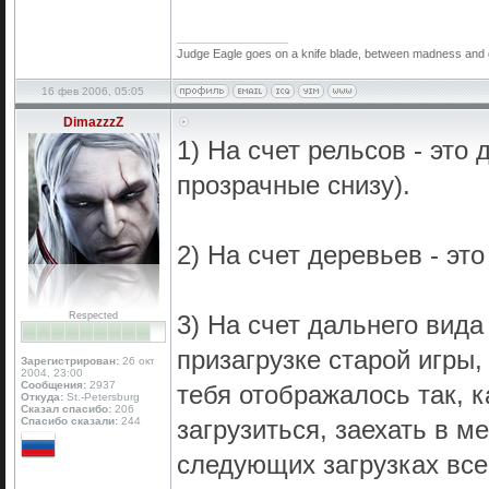
_________________
Judge Eagle goes on a knife blade, between madness and geni
16 фев 2006, 05:05
DimazzzZ
1) На счет рельсов - это
прозрачные снизу).
2) На счет деревьев - это
Respected
3) На счет дальнего вида
призагрузке старой игры,
Зарегистрирован:
26 окт
2004, 23:00
Сообщения:
2937
тебя отображалось так, к
Откуда:
St.-Petersburg
Сказал спасибо:
206
Спасибо сказали:
244
загрузиться, заехать в м
следующих загрузках все