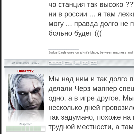
чо станция так высоко ??
ни в россии ... я там ле
могу ... правда долго не п
больно будет (((
_________________
Judge Eagle goes on a knife blade, between madness and geni
19 фев 2006, 14:20
DimazzzZ
Мы над ним и так долго п
делали Черз маппер спец
одно, а в игре другое. Мы
несколько дней провозилс
так задумано, похоже на 
Respected
трудной местности, а та