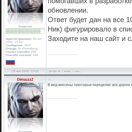
помогавших в разработк
обновлении.
Ответ будет дан на все 1
Respected
Ник) фигурировало в спи
Заходите на наш сайт и 
Зарегистрирован:
26 окт
2004, 23:00
Сообщения:
2937
Откуда:
St.-Petersburg
Сказал спасибо:
206
_________________
Спасибо сказали:
244
25 янв 2006, 13:05
DimazzzZ
В мод внесены текоторые переделки: все дороги 
_________________
Respected