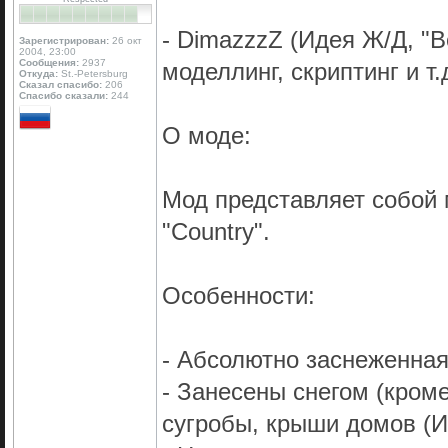
- DimazzzZ (Идея Ж/Д, "В
Зарегистрирован:
26 окт
2004, 23:00
Сообщения:
2937
моделлинг, скриптинг и т.д
Откуда:
St.-Petersburg
Сказал спасибо:
206
Спасибо сказали:
244
О моде:
Мод представляет собой
"Country".
Особенности:
- Абсолютно заснеженная
- Занесены снегом (кром
сугробы, крыши домов (И