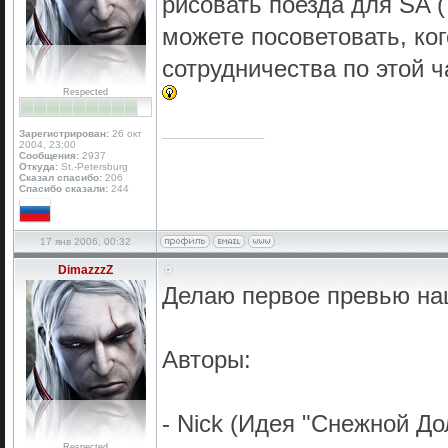
рисовать поезда для SA ( 
можете посоветовать, ко
сотрудничества по этой ч
Respected
_________________
Зарегистрирован:
26 окт
2004, 23:00
Сообщения:
2937
Откуда:
St.-Petersburg
Сказал спасибо:
206
Спасибо сказали:
244
17 янв 2006, 00:32
DimazzzZ
Делаю первое превью на
Авторы:
- Nick (Идея "Снежной До
Respected