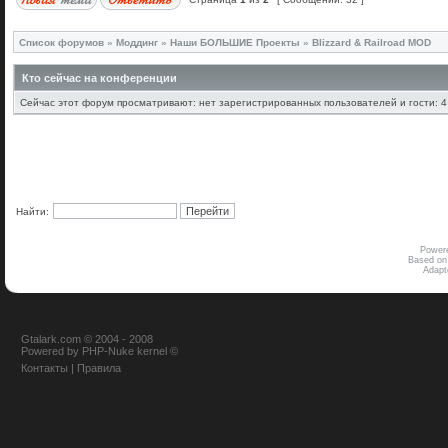
Список форумов
»
Моддинг
»
Наши БОЛЬШИЕ Проекты
»
Blizzard & Railroad MOD
Кто сейчас на конференции
Сейчас этот форум просматривают: нет зарегистрированных пользователей и гости: 4
Найти:
Power
Based on
Adap
Gtalark.com © 2004 - 2008
Powered
by
PHP-Nuke
kernel
©
Контакты
|
Правила