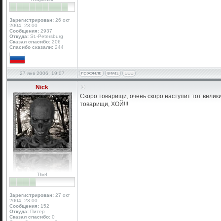
Зарегистрирован:
26 окт
2004, 23:00
Сообщения:
2937
Откуда:
St.-Petersburg
Сказал спасибо:
206
Спасибо сказали:
244
27 янв 2006, 19:07
Nick
Скоро товарищи, очень скоро наступит тот велики
товарищи, ХОЙ!!!
Thief
Зарегистрирован:
27 окт
2004, 23:00
Сообщения:
152
Откуда:
Питер
Сказал спасибо:
0