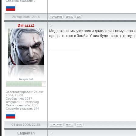
Спасибо сказали:
2
28 янв 2006, 20:16
DimazzzZ
Мод готов и мы уже почти доделали к нему первы
превратяться в Зомби. У них будет соответствую
_________________
Respected
Зарегистрирован:
26 окт
2004, 23:00
Сообщения:
2937
Откуда:
St.-Petersburg
Сказал спасибо:
206
Спасибо сказали:
244
08 фев 2006, 20:35
Eagleman