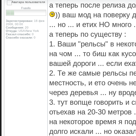
а теперь после релиза до
Fratello
)) ваш мод на поверку 
Зарегистрирован:
16 фев
... но ... и етих НО много 
2006, 00:00
Сообщения:
20
Откуда:
USA\New York
а теперь по существу :
Сказал спасибо:
0
Спасибо сказали:
0
1. Ваши "рельсы" в некот
на чом ... то биш как кус
вашей дороги ... если е
2. Те же самые рельсы п
местность, и ето очень не
через деревья ... ну вроде
3. тут вопще говорить и 
отьехав на 20-30 метров ..
на некоторое время я по
долго искали ... но оказ