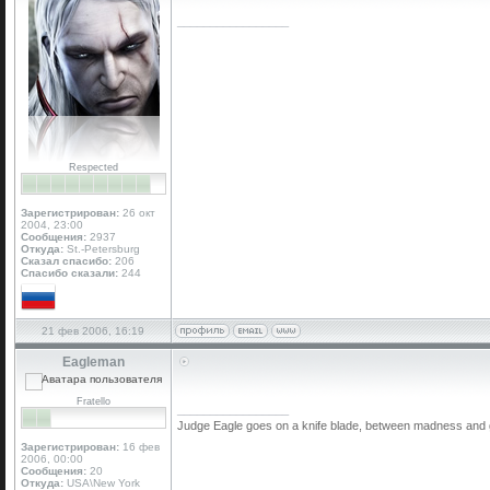
_________________
Respected
Зарегистрирован:
26 окт
2004, 23:00
Сообщения:
2937
Откуда:
St.-Petersburg
Сказал спасибо:
206
Спасибо сказали:
244
21 фев 2006, 16:19
Eagleman
Fratello
_________________
Judge Eagle goes on a knife blade, between madness and geni
Зарегистрирован:
16 фев
2006, 00:00
Сообщения:
20
Откуда:
USA\New York