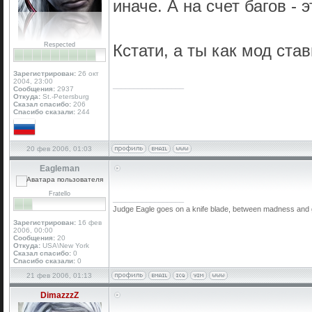
иначе. А на счет багов - 
Respected
Кстати, а ты как мод ст
Зарегистрирован:
26 окт
2004, 23:00
_________________
Сообщения:
2937
Откуда:
St.-Petersburg
Сказал спасибо:
206
Спасибо сказали:
244
20 фев 2006, 01:03
Eagleman
Fratello
_________________
Judge Eagle goes on a knife blade, between madness and geni
Зарегистрирован:
16 фев
2006, 00:00
Сообщения:
20
Откуда:
USA\New York
Сказал спасибо:
0
Спасибо сказали:
0
21 фев 2006, 01:13
DimazzzZ