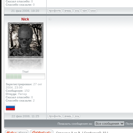
Сказал спасибо:
0
Спасибо сказали:
0
21 фев 2006, 19:20
Nick
Thief
Зарегистрирован:
27 окт
2004, 23:00
Сообщения:
152
Откуда:
Питер
Сказал спасибо:
0
Спасибо сказали:
2
22 фев 2006, 11:25
Показать сообщения за:
Поле
Страница
1
из
2
[ Сообщений: 32 ]