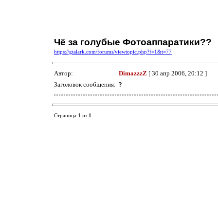
Чё за голубые Фотоаппаратики??
https://gtalark.com/forums/viewtopic.php?f=1&t=77
Автор:
DimazzzZ
[ 30 апр 2006, 20:12 ]
Заголовок сообщения:
?
Страница
1
из
1