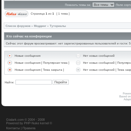
Показать темы за:
Поле сорт
Страница
1
из
1
[ 1 тема ]
Список форумов
»
Моддинг
»
Туториалы
Кто сейчас на конференции
Сейчас этот форум просматривают: нет зарегистрированных пользователей и гости: 5
Новые сообщения
Нет новых сообщений
Новые сообщения [ Популярная тема ]
Нет новых сообщений [ Популярн
Новые сообщения [ Тема закрыта ]
Нет новых сообщений [ Тема закр
Найти:
Power
Based on
Adap
Gtalark.com © 2004 - 2008
Powered
by
PHP-Nuke
kernel
©
Контакты
|
Правила