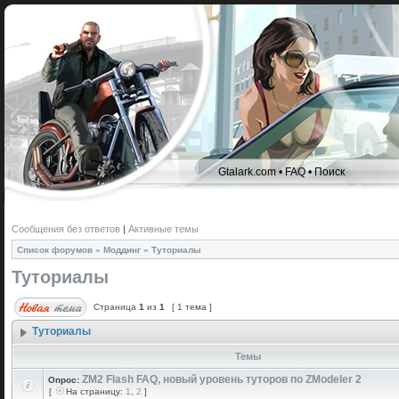
Gtalark.com
•
FAQ
•
Поиск
Сообщения без ответов
|
Активные темы
Список форумов
»
Моддинг
»
Туториалы
Туториалы
Страница
1
из
1
[ 1 тема ]
Туториалы
Темы
ZM2 Flash FAQ, новый уровень туторов по ZModeler 2
Опрос:
[
На страницу:
1
,
2
]