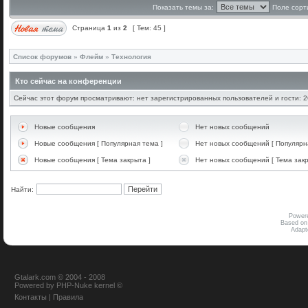
Показать темы за:
Поле сорт
Страница
1
из
2
[ Тем: 45 ]
Список форумов
»
Флейм
»
Технология
Кто сейчас на конференции
Сейчас этот форум просматривают: нет зарегистрированных пользователей и гости: 2
Новые сообщения
Нет новых сообщений
Новые сообщения [ Популярная тема ]
Нет новых сообщений [ Популярн
Новые сообщения [ Тема закрыта ]
Нет новых сообщений [ Тема закр
Найти:
Power
Based on
Adap
Gtalark.com © 2004 - 2008
Powered
by
PHP-Nuke
kernel
©
Контакты
|
Правила