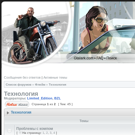
Gtalark.com
•
FAQ
•
Поиск
Сообщения без ответов
|
Активные темы
Список форумов
»
Флейм
»
Технология
Технология
Модераторы:
Limited_Edition
,
BZL
Страница
1
из
2
[ Тем: 45 ]
Технология
Темы
Проблемы с компом
[
На страницу:
1
,
2
,
3
,
4
]