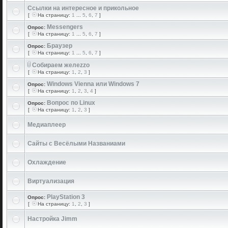
Ссылки на интересное и прикольное
[
На страницу:
1
...
5
,
6
,
7
]
Messengers
Опрос:
[
На страницу:
1
...
5
,
6
,
7
]
Браузер
Опрос:
[
На страницу:
1
...
5
,
6
,
7
]
Собираем желеzzо
[
На страницу:
1
,
2
,
3
]
Windows Vienna или Windows 7
Опрос:
[
На страницу:
1
,
2
,
3
,
4
]
Вопрос по Linux
Опрос:
[
На страницу:
1
,
2
,
3
]
Медиаплеер
Сайты с Весёлыми Названиами
Охлаждение
Виртуализация
PlayStation 3
Опрос:
[
На страницу:
1
,
2
,
3
]
Настройка Jimm