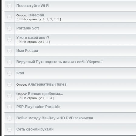
Посоветуйте Wi-Fi
Телефон
Опрос:
[
На страницу:
1
,
2
,
3
,
4
,
5
]
Portable Soft
У кого какой инет?
[
На страницу:
1
,
2
]
Имя России
Вирусный Путеводитель или как себя Уберечь!
iPod
Альтернативы iTunes
Опрос:
Вечная проблема...
Опрос:
[
На страницу:
1
,
2
,
3
]
PSP-Playstation Portable
Война между Blu-Ray и HD DVD закончена.
Сеть своими руками