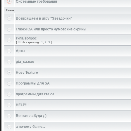
Системные требования
Темы
Возвращаем в игру "Звездочки"
Глюки СА или просто чумовские скрины
типа вопрос
[
На страницу:
1
,
2
,
3
]
Арты
gta_sa.exe
Huey Texture
Программы для SA
программы для гта са
HELP!!!
Всякая лабуда ;-)
а почему бы не...