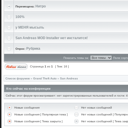
Нитро
Перемещена:
100%
у МЕНЯ мысыль
San Andreas MOD Installer нет инсталится!
Рубрика
Опрос:
Показать темы за:
Поле сорт
Страница
1
из
1
[ Тем: 16 ]
Список форумов
»
Grand Theft Auto
»
San Andreas
Кто сейчас на конференции
Сейчас этот форум просматривают: нет зарегистрированных пользователей и гости: 4
Новые сообщения
Нет новых сообщений
Новые сообщения [ Популярная тема ]
Нет новых сообщений [ Популярн
Новые сообщения [ Тема закрыта ]
Нет новых сообщений [ Тема закр