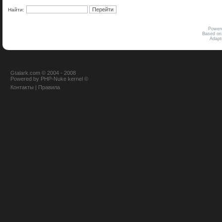
Найти:
Power
Based on
Adap
Gtalark.com © 2004 - 2008
Powered
by
PHP-Nuke
kernel
©
Контакты
|
Правила