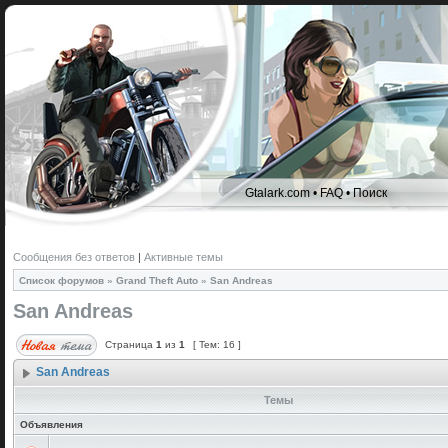
Gtalark.com
•
FAQ
•
Поиск
Сообщения без ответов
|
Активные темы
Список форумов
»
Grand Theft Auto
»
San Andreas
San Andreas
Страница
1
из
1
[ Тем: 16 ]
San Andreas
Темы
Объявления