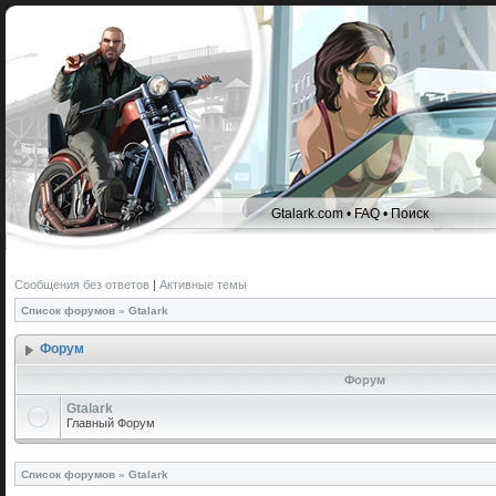
Gtalark.com
•
FAQ
•
Поиск
Сообщения без ответов
|
Активные темы
Список форумов
»
Gtalark
Форум
Форум
Gtalark
Главный Форум
Список форумов
»
Gtalark