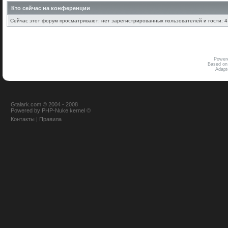
Кто сейчас на конференции
Сейчас этот форум просматривают: нет зарегистрированных пользователей и гости: 4
Power
Based on
Adap
Gtalark.com © 2004 - 2008
Powered
by
PHP-Nuke
kernel
©
Контакты
|
Правила