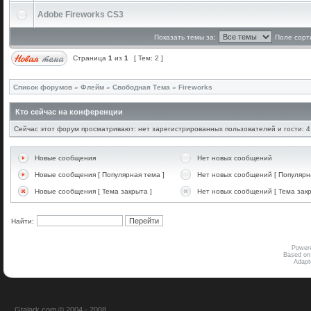
Adobe Fireworks CS3
Показать темы за:
Поле сорт
Страница
1
из
1
[ Тем: 2 ]
Список форумов
»
Флейм
»
Свободная Тема
»
Fireworks
Кто сейчас на конференции
Сейчас этот форум просматривают: нет зарегистрированных пользователей и гости: 4
Новые сообщения
Нет новых сообщений
Новые сообщения [ Популярная тема ]
Нет новых сообщений [ Популярн
Новые сообщения [ Тема закрыта ]
Нет новых сообщений [ Тема закр
Найти:
Power
Based on
Adap
Gtalark.com © 2004 - 2008