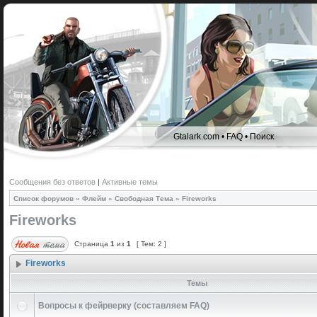
Gtalark.com
•
FAQ
•
Поиск
Сообщения без ответов
|
Активные темы
Список форумов
»
Флейм
»
Свободная Тема
»
Fireworks
Fireworks
Страница
1
из
1
[ Тем: 2 ]
Fireworks
Темы
Вопросы к фейрверку (составляем FAQ)