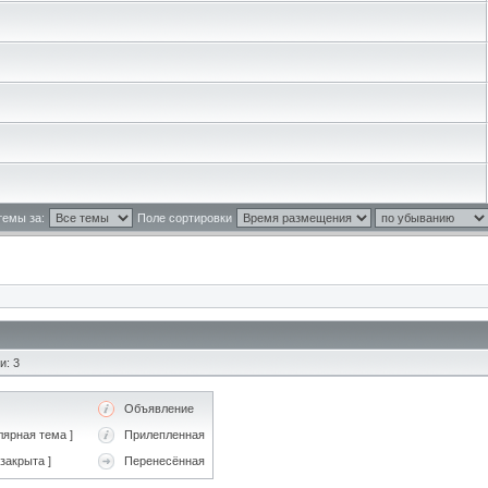
темы за:
Поле сортировки
и: 3
Объявление
ярная тема ]
Прилепленная
закрыта ]
Перенесённая