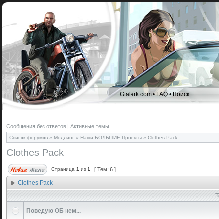
Gtalark.com
•
FAQ
•
Поиск
Сообщения без ответов
|
Активные темы
Список форумов
»
Моддинг
»
Наши БОЛЬШИЕ Проекты
»
Clothes Pack
Clothes Pack
Страница
1
из
1
[ Тем: 6 ]
Clothes Pack
Т
Поведую ОБ нем...