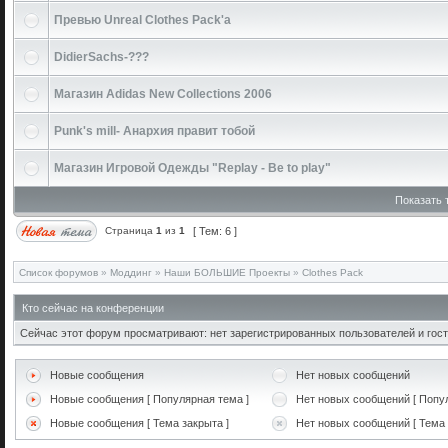
Превью Unreal Clothes Pack'a
DidierSachs-???
Магазин Adidas New Collections 2006
Punk's mill- Анархия правит тобой
Магазин Игровой Одежды "Replay - Be to play"
Показать 
Страница
1
из
1
[ Тем: 6 ]
Список форумов
»
Моддинг
»
Наши БОЛЬШИЕ Проекты
»
Clothes Pack
Кто сейчас на конференции
Сейчас этот форум просматривают: нет зарегистрированных пользователей и гост
Новые сообщения
Нет новых сообщений
Новые сообщения [ Популярная тема ]
Нет новых сообщений [ Попул
Новые сообщения [ Тема закрыта ]
Нет новых сообщений [ Тема 