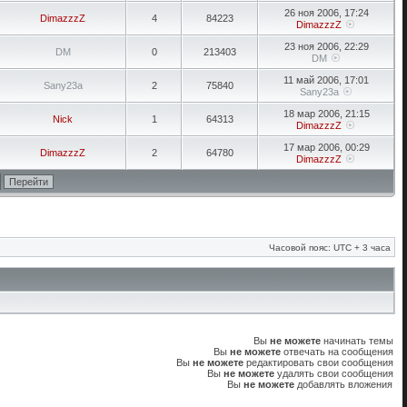
26 ноя 2006, 17:24
DimazzzZ
4
84223
DimazzzZ
23 ноя 2006, 22:29
DM
0
213403
DM
11 май 2006, 17:01
Sany23a
2
75840
Sany23a
18 мар 2006, 21:15
Nick
1
64313
DimazzzZ
17 мар 2006, 00:29
DimazzzZ
2
64780
DimazzzZ
Часовой пояс: UTC + 3 часа
Вы
не можете
начинать темы
Вы
не можете
отвечать на сообщения
Вы
не можете
редактировать свои сообщения
Вы
не можете
удалять свои сообщения
Вы
не можете
добавлять вложения