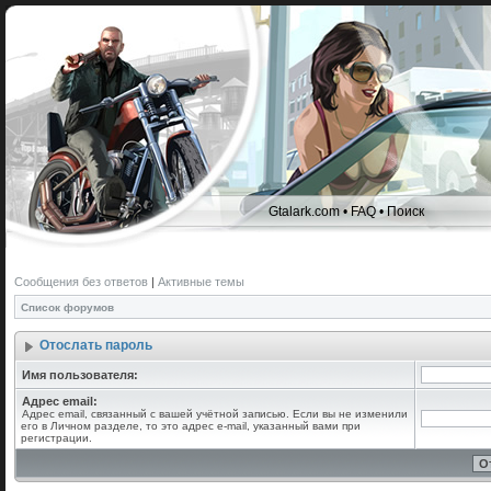
Gtalark.com
•
FAQ
•
Поиск
Сообщения без ответов
|
Активные темы
Список форумов
Отослать пароль
Имя пользователя:
Адрес email:
Адрес email, связанный с вашей учётной записью. Если вы не изменили
его в Личном разделе, то это адрес e-mail, указанный вами при
регистрации.