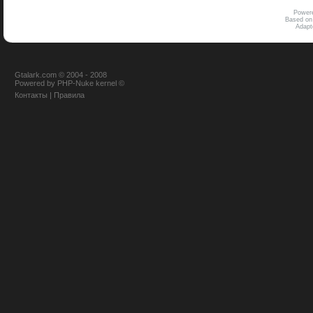
Power
Based on
Adap
Gtalark.com © 2004 - 2008
Powered
by
PHP-Nuke
kernel
©
Контакты
|
Правила