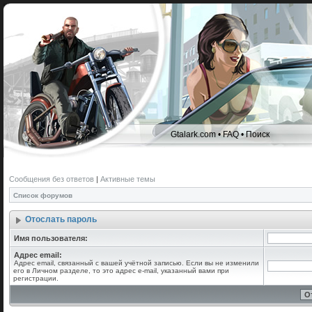
Gtalark.com
•
FAQ
•
Поиск
Сообщения без ответов
|
Активные темы
Список форумов
Отослать пароль
Имя пользователя:
Адрес email:
Адрес email, связанный с вашей учётной записью. Если вы не изменили
его в Личном разделе, то это адрес e-mail, указанный вами при
регистрации.