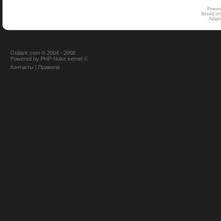
Power
Based on
Adap
Gtalark.com © 2004 - 2008
Powered
by
PHP-Nuke
kernel
©
Контакты
|
Правила