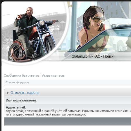
Gtalark.com
•
FAQ
•
Поиск
Сообщения без ответов
|
Активные темы
Список форумов
Отослать пароль
Имя пользователя:
Адрес email:
Адрес email, связанный с вашей учётной записью. Если вы не изменили его в Личн
то это адрес e-mail, указанный вами при регистрации.