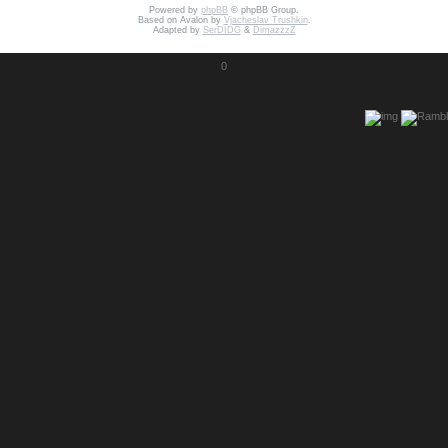
Powered by
phpBB
© phpBB Group.
Based on Avalon by
Vjacheslav Trushkin
.
Adapted by
SerDIDG
&
DimazzzZ
0