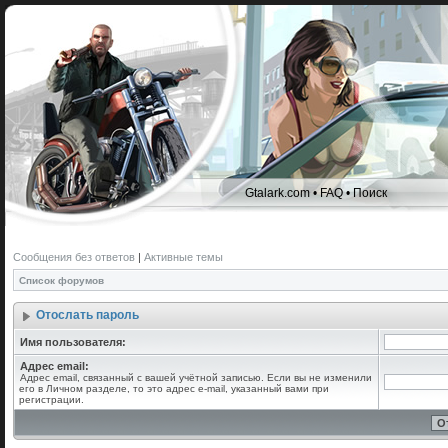
Gtalark.com
•
FAQ
•
Поиск
Сообщения без ответов
|
Активные темы
Список форумов
Отослать пароль
Имя пользователя:
Адрес email:
Адрес email, связанный с вашей учётной записью. Если вы не изменили
его в Личном разделе, то это адрес e-mail, указанный вами при
регистрации.