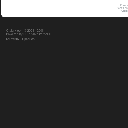
Power
Based on
Adap
Gtalark.com © 2004 - 2008
Powered
by
PHP-Nuke
kernel
©
Контакты
|
Правила