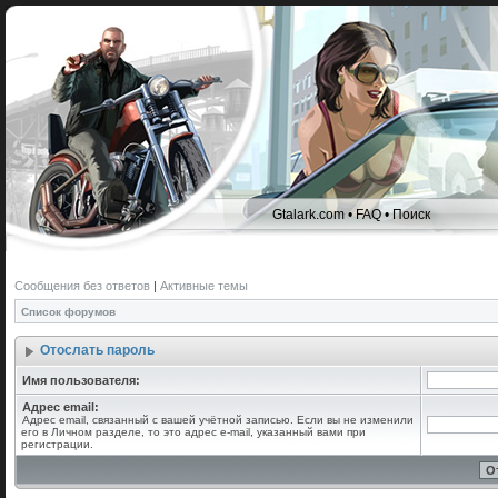
Gtalark.com
•
FAQ
•
Поиск
Сообщения без ответов
|
Активные темы
Список форумов
Отослать пароль
Имя пользователя:
Адрес email:
Адрес email, связанный с вашей учётной записью. Если вы не изменили
его в Личном разделе, то это адрес e-mail, указанный вами при
регистрации.