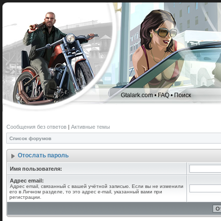
Gtalark.com
•
FAQ
•
Поиск
Сообщения без ответов
|
Активные темы
Список форумов
Отослать пароль
Имя пользователя:
Адрес email:
Адрес email, связанный с вашей учётной записью. Если вы не изменили
его в Личном разделе, то это адрес e-mail, указанный вами при
регистрации.