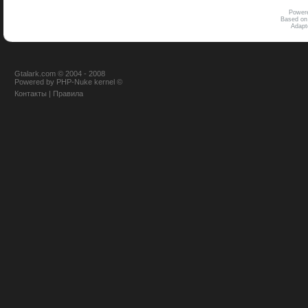
Power
Based on
Adap
Gtalark.com © 2004 - 2008
Powered
by
PHP-Nuke
kernel
©
Контакты
|
Правила