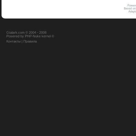
Power
Based on
Adap
Gtalark.com © 2004 - 2008
Powered
by
PHP-Nuke
kernel
©
Контакты
|
Правила