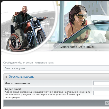
Gtalark.com
•
FAQ
•
Поиск
Сообщения без ответов
|
Активные темы
Список форумов
Отослать пароль
Имя пользователя:
Адрес email:
Адрес email, связанный с вашей учётной записью. Если вы не изменили
его в Личном разделе, то это адрес e-mail, указанный вами при
регистрации.