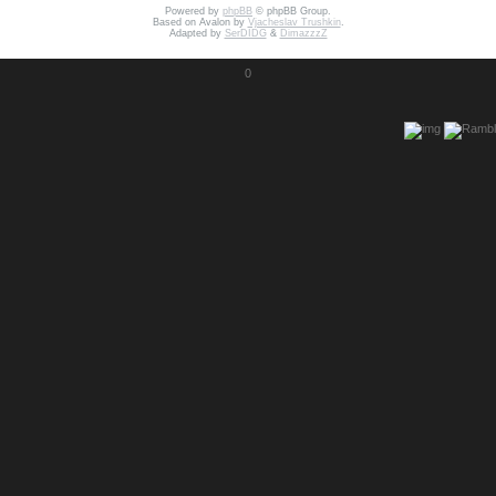
Powered by
phpBB
© phpBB Group.
Based on Avalon by
Vjacheslav Trushkin
.
Adapted by
SerDIDG
&
DimazzzZ
0