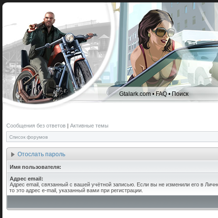
Gtalark.com
•
FAQ
•
Поиск
Сообщения без ответов
|
Активные темы
Список форумов
Отослать пароль
Имя пользователя:
Адрес email:
Адрес email, связанный с вашей учётной записью. Если вы не изменили его в Личн
то это адрес e-mail, указанный вами при регистрации.