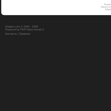
Power
Based on
Adap
Gtalark.com © 2004 - 2008
Powered
by
PHP-Nuke
kernel
©
Контакты
|
Правила