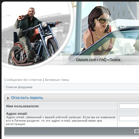
Gtalark.com
•
FAQ
•
Поиск
Сообщения без ответов
|
Активные темы
Список форумов
Отослать пароль
Имя пользователя:
Адрес email:
Адрес email, связанный с вашей учётной записью. Если вы не изменили
его в Личном разделе, то это адрес e-mail, указанный вами при
регистрации.