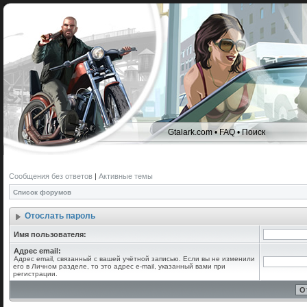
Gtalark.com
•
FAQ
•
Поиск
Сообщения без ответов
|
Активные темы
Список форумов
Отослать пароль
Имя пользователя:
Адрес email:
Адрес email, связанный с вашей учётной записью. Если вы не изменили
его в Личном разделе, то это адрес e-mail, указанный вами при
регистрации.