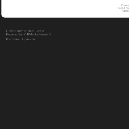
Power
Based on
Adap
Gtalark.com © 2004 - 2008
Powered
by
PHP-Nuke
kernel
©
Контакты
|
Правила