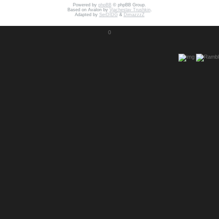
Powered by
phpBB
© phpBB Group.
Based on Avalon by
Vjacheslav Trushkin
.
Adapted by
SerDIDG
&
DimazzzZ
0