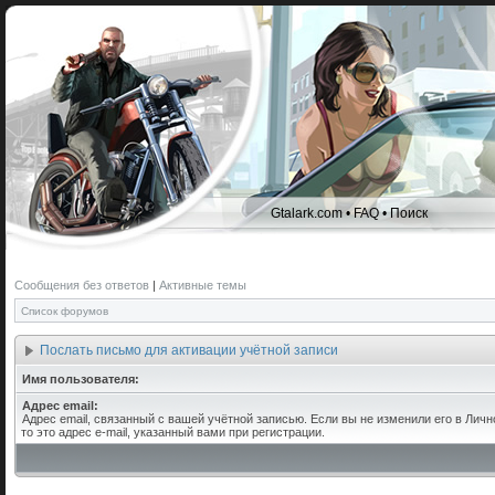
Gtalark.com
•
FAQ
•
Поиск
Сообщения без ответов
|
Активные темы
Список форумов
Послать письмо для активации учётной записи
Имя пользователя:
Адрес email:
Адрес email, связанный с вашей учётной записью. Если вы не изменили его в Личн
то это адрес e-mail, указанный вами при регистрации.