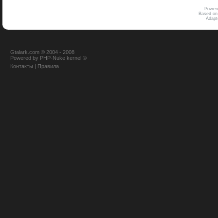
Power
Based on
Adap
Gtalark.com © 2004 - 2008
Powered
by
PHP-Nuke
kernel
©
Контакты
|
Правила