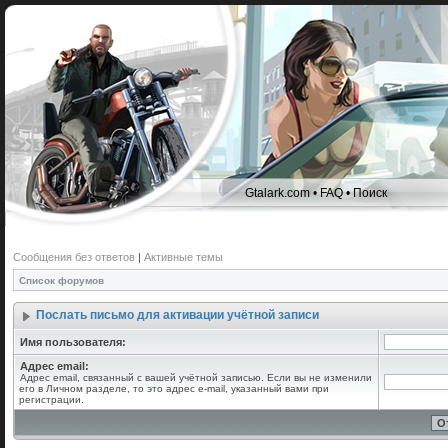
Gtalark.com
•
FAQ
•
Поиск
Сообщения без ответов
|
Активные темы
Список форумов
Послать письмо для активации учётной записи
Имя пользователя:
Адрес email:
Адрес email, связанный с вашей учётной записью. Если вы не изменили
его в Личном разделе, то это адрес e-mail, указанный вами при
регистрации.