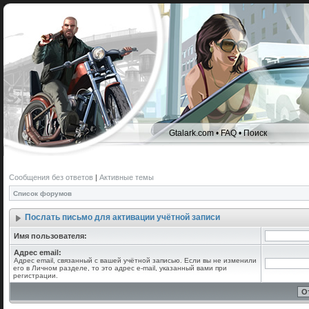
Gtalark.com
•
FAQ
•
Поиск
Сообщения без ответов
|
Активные темы
Список форумов
Послать письмо для активации учётной записи
Имя пользователя:
Адрес email:
Адрес email, связанный с вашей учётной записью. Если вы не изменили
его в Личном разделе, то это адрес e-mail, указанный вами при
регистрации.