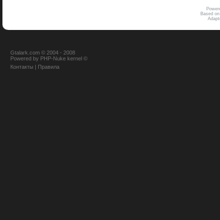
Power
Based on
Adap
Gtalark.com © 2004 - 2008
Powered
by
PHP-Nuke
kernel
©
Контакты
|
Правила