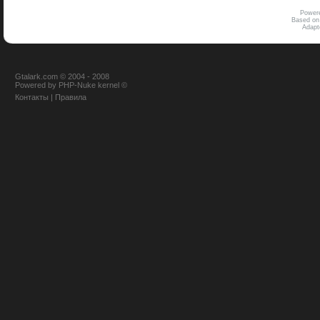
Power
Based on
Adap
Gtalark.com © 2004 - 2008
Powered
by
PHP-Nuke
kernel
©
Контакты
|
Правила