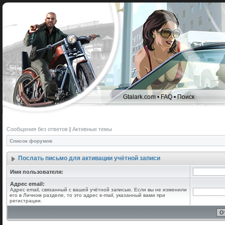
Gtalark.com
•
FAQ
•
Поиск
Сообщения без ответов
|
Активные темы
Список форумов
Послать письмо для активации учётной записи
Имя пользователя:
Адрес email:
Адрес email, связанный с вашей учётной записью. Если вы не изменили
его в Личном разделе, то это адрес e-mail, указанный вами при
регистрации.