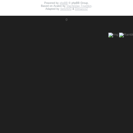
Powered by
phpBB
© phpBB Group.
Based on Avalon by
Vjacheslav Trushkin
.
Adapted by
SerDIDG
&
DimazzzZ
0