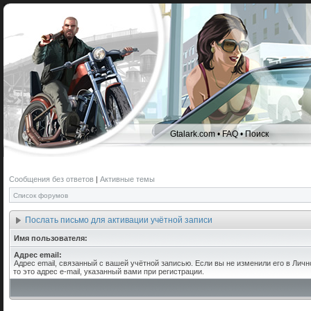
Gtalark.com
•
FAQ
•
Поиск
Сообщения без ответов
|
Активные темы
Список форумов
Послать письмо для активации учётной записи
Имя пользователя:
Адрес email:
Адрес email, связанный с вашей учётной записью. Если вы не изменили его в Личн
то это адрес e-mail, указанный вами при регистрации.