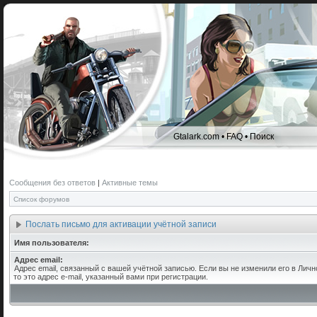
Gtalark.com
•
FAQ
•
Поиск
Сообщения без ответов
|
Активные темы
Список форумов
Послать письмо для активации учётной записи
Имя пользователя:
Адрес email:
Адрес email, связанный с вашей учётной записью. Если вы не изменили его в Личн
то это адрес e-mail, указанный вами при регистрации.