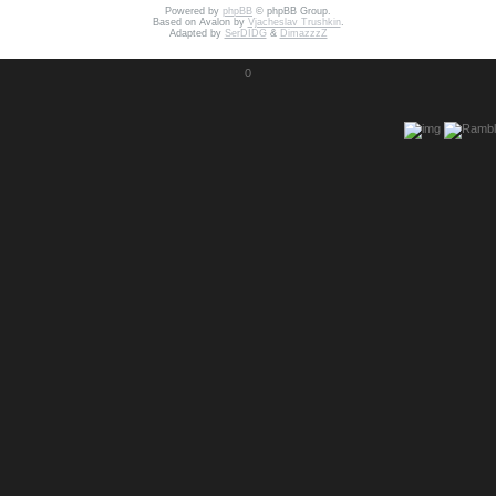
Powered by
phpBB
© phpBB Group.
Based on Avalon by
Vjacheslav Trushkin
.
Adapted by
SerDIDG
&
DimazzzZ
0