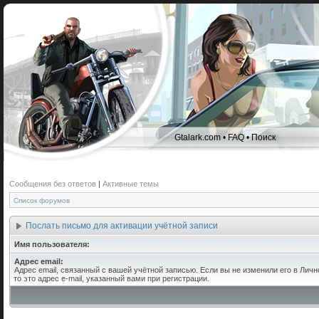
Gtalark.com
•
FAQ
•
Поиск
Сообщения без ответов
|
Активные темы
Список форумов
Послать письмо для активации учётной записи
Имя пользователя:
Адрес email:
Адрес email, связанный с вашей учётной записью. Если вы не изменили его в Личн
то это адрес e-mail, указанный вами при регистрации.