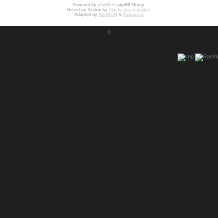
Powered by
phpBB
© phpBB Group.
Based on Avalon by
Vjacheslav Trushkin
.
Adapted by
SerDIDG
&
DimazzzZ
0