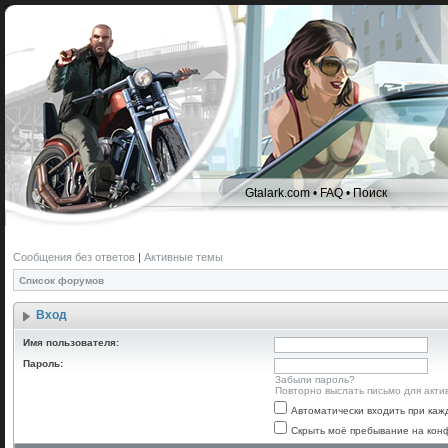
Gtalark.com
•
FAQ
•
Поиск
Сообщения без ответов
|
Активные темы
Список форумов
Вход
Имя пользователя:
Пароль:
Забыли пароль?
Повторно выслать письмо для акти
Автоматически входить при ка
Скрыть моё пребывание на конф