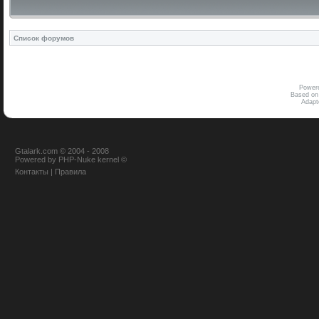
Список форумов
Power
Based on
Adap
Gtalark.com © 2004 - 2008
Powered
by
PHP-Nuke
kernel
©
Контакты
|
Правила