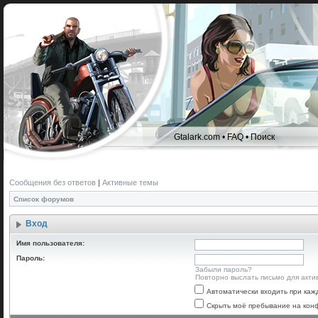
Gtalark.com
•
FAQ
•
Поиск
Сообщения без ответов
|
Активные темы
Список форумов
Вход
Имя пользователя:
Пароль:
Забыли пароль?
Повторно выслать письмо для акти
Автоматически входить при ка
Скрыть моё пребывание на конф