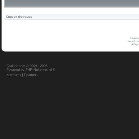
Список форумов
Power
Based on
Adap
Gtalark.com © 2004 - 2008
Powered
by
PHP-Nuke
kernel
©
Контакты
|
Правила