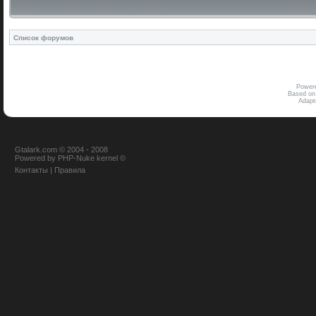
Список форумов
Power
Based on
Adap
Gtalark.com © 2004 - 2008
Powered
by
PHP-Nuke
kernel
©
Контакты
|
Правила