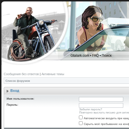
Gtalark.com
•
FAQ
•
Поиск
Сообщения без ответов
|
Активные темы
Список форумов
Вход
Имя пользователя:
Пароль:
Забыли пароль?
Повторно выслать письмо для акти
Автоматически входить при ка
Скрыть моё пребывание на конф